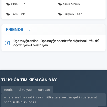
Phiêu Lưu
Siêu Nhiên
Tâm Linh
Truyện Teen
FRIENDS
Đọc truyện online - Đọc truyện nhanh trên điện thoại - Yêu để
đọc truyện - LoveTruyen
TỪ KHÓA TÌM KIẾM GẦN ĐÂY
teerix
qi va yue
loanluan
where are the raat ki raani mitti attars we can get in person at
shop in delhi in ind rs