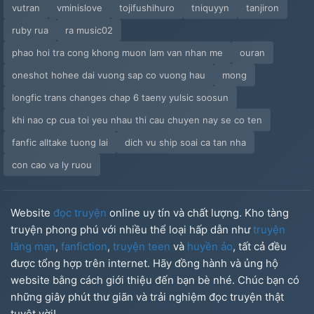
vutran
vminislove
tojifushihuro
tniquyyn
tanjiron
ruby rua
ra music02
phao hoi tra cong khong muon lam van nhan me
ouran
oneshot hohee dai vuong sap co vuong hau
mong
longfic trans changes chap 6 taeny yulsic soosun
khi nao cp cua toi yeu nhau thi cau chuyen nay se co ten
fanfic alltake tuong lai
dich vu ship soai ca tan nha
con cao va ly ruou
Website
đọc truyện
online uy tín và chất lượng. Kho tàng
truyện phong phú với nhiều thể loại hấp dẫn như
truyện
lãng mạn
,
fanfiction
,
truyện teen
và
huyền ảo
, tất cả đều
được tổng hợp trên internet. Hãy đồng hành và ủng hộ
website bằng cách giới thiệu đến bạn bè nhé. Chúc bạn có
những giây phút thư giãn và trải nghiệm đọc truyện thật
tuyệt vời!