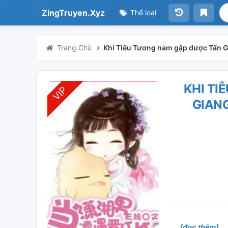
ZingTruyen.Xyz
Thể loại
Trang Chủ
Khi Tiêu Tương nam gặp được Tấn Gi
KHI TI
GIANG
[đọc thêm]