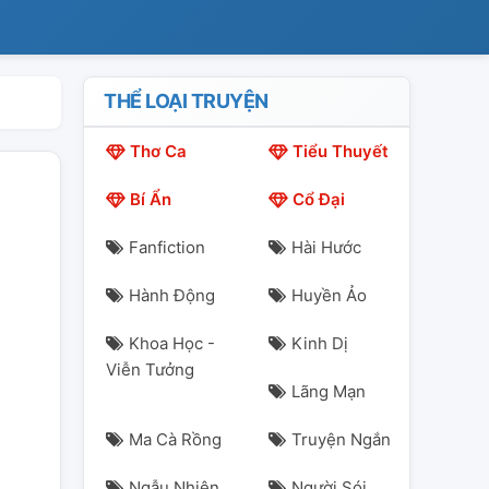
THỂ LOẠI TRUYỆN
Thơ Ca
Tiểu Thuyết
Bí Ẩn
Cổ Đại
Fanfiction
Hài Hước
Hành Động
Huyền Ảo
Khoa Học -
Kinh Dị
Viễn Tưởng
Lãng Mạn
Ma Cà Rồng
Truyện Ngắn
Ngẫu Nhiên
Người Sói