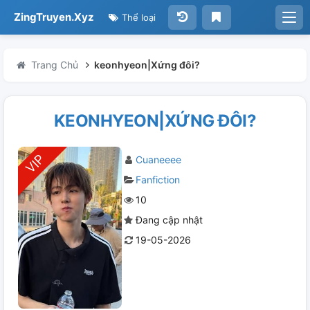
ZingTruyen.Xyz
Thể loại
Trang Chủ
keonhyeon|Xứng đôi?
KEONHYEON|XỨNG ĐÔI?
Cuaneeee
Fanfiction
10
Đang cập nhật
19-05-2026