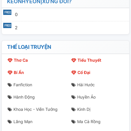
KEONHYEON|XỨNG ĐÔI?
0
2
THỂ LOẠI TRUYỆN
Thơ Ca
Tiểu Thuyết
Bí Ẩn
Cổ Đại
Fanfiction
Hài Hước
Hành Động
Huyền Ảo
Khoa Học - Viễn Tưởng
Kinh Dị
Lãng Mạn
Ma Cà Rồng