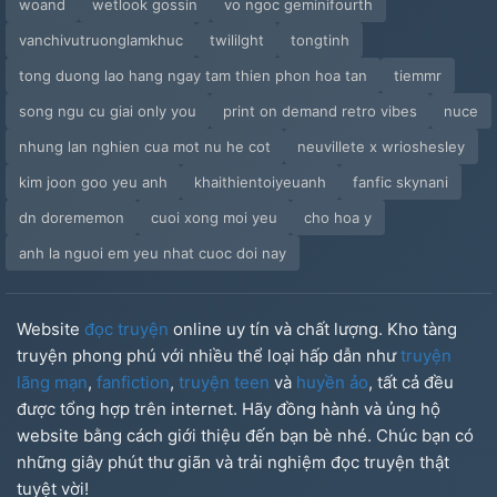
woand
wetlook gossin
vo ngoc geminifourth
vanchivutruonglamkhuc
twililght
tongtinh
tong duong lao hang ngay tam thien phon hoa tan
tiemmr
song ngu cu giai only you
print on demand retro vibes
nuce
nhung lan nghien cua mot nu he cot
neuvillete x wrioshesley
kim joon goo yeu anh
khaithientoiyeuanh
fanfic skynani
dn dorememon
cuoi xong moi yeu
cho hoa y
anh la nguoi em yeu nhat cuoc doi nay
Website
đọc truyện
online uy tín và chất lượng. Kho tàng
truyện phong phú với nhiều thể loại hấp dẫn như
truyện
lãng mạn
,
fanfiction
,
truyện teen
và
huyền ảo
, tất cả đều
được tổng hợp trên internet. Hãy đồng hành và ủng hộ
website bằng cách giới thiệu đến bạn bè nhé. Chúc bạn có
những giây phút thư giãn và trải nghiệm đọc truyện thật
tuyệt vời!