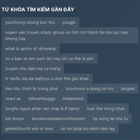
TỪ KHÓA TÌM KIẾM GẦN ĐÂY
yoonhong nhung buc thu
yougjo
xuyen vao truyen study group vo tinh tro thanh ba moi luc nao
khong hay
what is apron of driveway
vo a bao ve em suot doi nay chi co the la anh
truyen chu dam my co trang
tr fanfic dia da bajifuyu o mot the gioi khac
tieu thu thich bi trung phat
soonhoon a dung roi nhi
singeki
react ac
mihawkbuggy
melaniewb
longfic nguoi phan xet chap 8 9 taeny
loan the hong nhan
lck doctor
kurokonobasketconfession
hp song lai nha tu
geminifourth win or lose
co hoi phai do minh nam lay