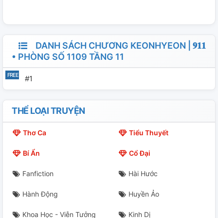
DANH SÁCH CHƯƠNG KEONHYEON | 𝟗𝟏𝟏
• PHÒNG SỐ 1109 TẦNG 11
#1
THỂ LOẠI TRUYỆN
Thơ Ca
Tiểu Thuyết
Bí Ẩn
Cổ Đại
Fanfiction
Hài Hước
Hành Động
Huyền Ảo
Khoa Học - Viễn Tưởng
Kinh Dị