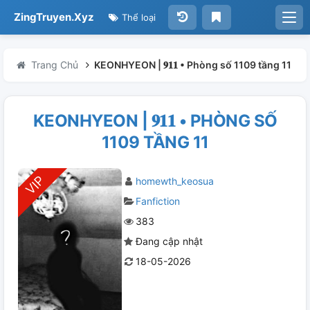
ZingTruyen.Xyz
Thể loại
Trang Chủ
KEONHYEON | 𝟗𝟏𝟏 • Phòng số 1109 tầng 11
KEONHYEON | 𝟗𝟏𝟏 • PHÒNG SỐ
1109 TẦNG 11
homewth_keosua
Fanfiction
383
Đang cập nhật
18-05-2026