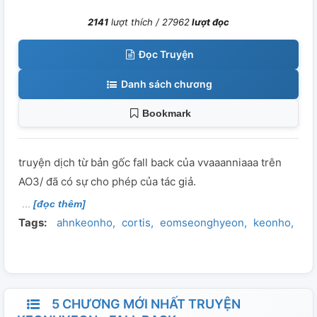
2141
lượt thích /
27962
lượt đọc
Đọc Truyện
Danh sách chương
Bookmark
truyện dịch từ bản gốc fall back của vvaaanniaaa trên
AO3/ đã có sự cho phép của tác giả.
[đọc thêm]
Tags:
ahnkeonho
cortis
eomseonghyeon
keonho
ke
5 CHƯƠNG MỚI NHẤT TRUYỆN