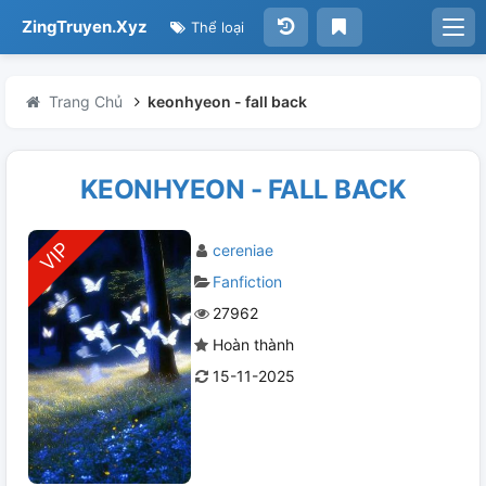
ZingTruyen.Xyz
Thể loại
Trang Chủ
keonhyeon - fall back
KEONHYEON - FALL BACK
cereniae
Fanfiction
27962
Hoàn thành
15-11-2025