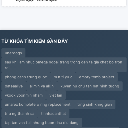
TỪ KHÓA TÌM KIẾM GẦN ĐÂY
unerdogs
sau khi lam nhuc omega ngoai trang trong den ta gia chet bo tron
roi
phong canh trung quoc
m n ti yu c
empty tomb project
dateaalive
allmin va alljin
xuyen nu chu tan nat hinh tuong
vkook yoonmin nham
viet lan
umarex komplete o ring replacement
trng sinh khng gian
tr a ng tha nh sa
tinhhadanthat
tap tan van full nhung buon dau diu dang