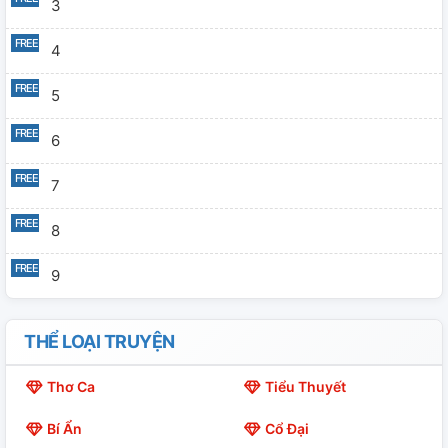
3
4
5
6
7
8
9
THỂ LOẠI TRUYỆN
Thơ Ca
Tiểu Thuyết
Bí Ẩn
Cổ Đại