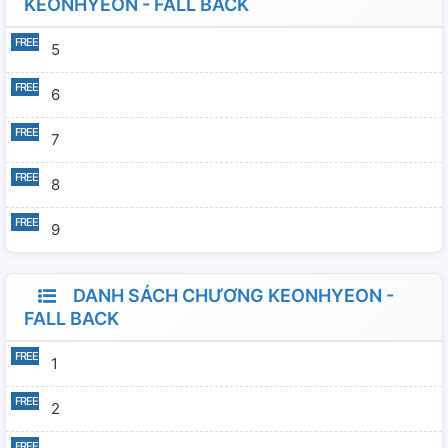
KEONHYEON - FALL BACK
5
6
7
8
9
DANH SÁCH CHƯƠNG KEONHYEON -
FALL BACK
1
2