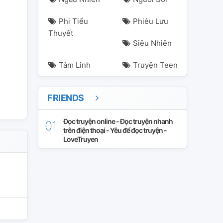
Phi Tiểu
Phiêu Lưu
ricalfiction
keonho
keonsean
seonghyeon
Thuyết
Siêu Nhiên
Tâm Linh
Truyện Teen
FRIENDS
Đọc truyện online - Đọc truyện nhanh
trên điện thoại - Yêu để đọc truyện -
LoveTruyen