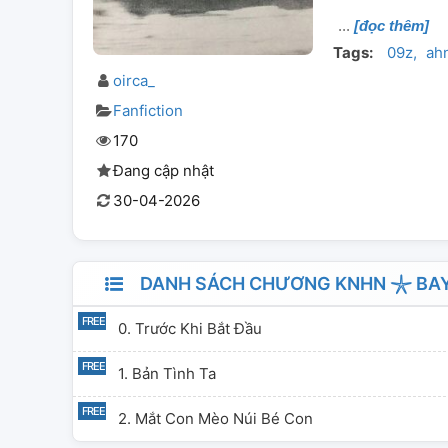
[đọc thêm]
Tags:
09z
ah
oirca_
Fanfiction
170
Đang cập nhật
30-04-2026
DANH SÁCH CHƯƠNG KNHN 𓇼 BAY 
0. Trước Khi Bắt Đầu
1. Bản Tình Ta
2. Mắt Con Mèo Núi Bé Con