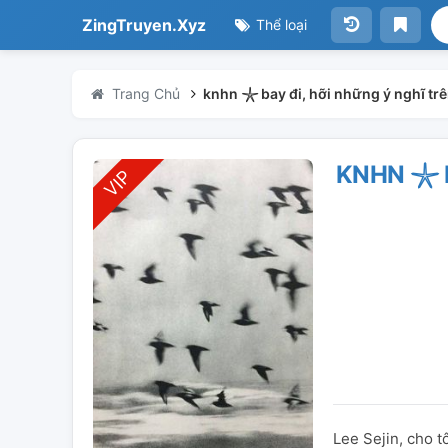
ZingTruyen.Xyz
Thể loại
Trang Chủ
knhn 𓇼 bay đi, hỡi những ý nghĩ tr
KNHN 𓇼 
Lee Sejin, cho t