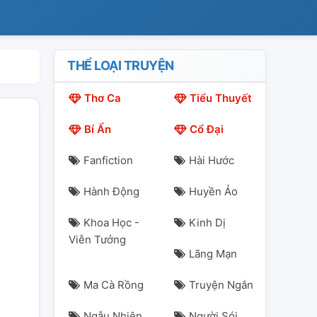
THỂ LOẠI TRUYỆN
Thơ Ca
Tiểu Thuyết
Bí Ẩn
Cổ Đại
Fanfiction
Hài Hước
Hành Động
Huyền Ảo
Khoa Học -
Kinh Dị
Viễn Tưởng
Lãng Mạn
Ma Cà Rồng
Truyện Ngắn
Ngẫu Nhiên
Người Sói