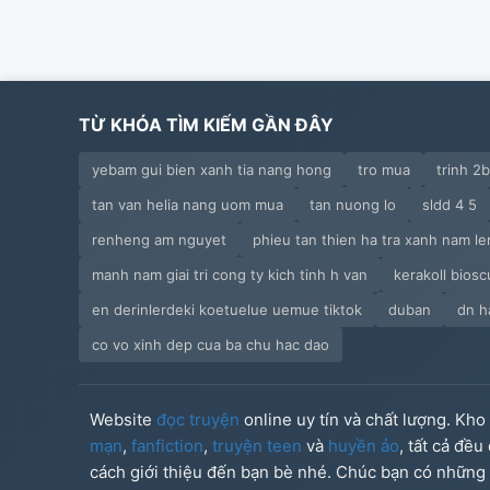
TỪ KHÓA TÌM KIẾM GẦN ĐÂY
yebam gui bien xanh tia nang hong
tro mua
trinh 2
tan van helia nang uom mua
tan nuong lo
sldd 4 5
renheng am nguyet
phieu tan thien ha tra xanh nam l
manh nam giai tri cong ty kich tinh h van
kerakoll bios
en derinlerdeki koetuelue uemue tiktok
duban
dn h
co vo xinh dep cua ba chu hac dao
Website
đọc truyện
online uy tín và chất lượng. Kh
mạn
,
fanfiction
,
truyện teen
và
huyền ảo
, tất cả đề
cách giới thiệu đến bạn bè nhé. Chúc bạn có những g