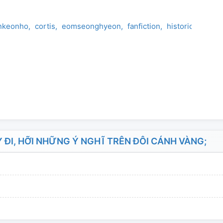
nkeonho
cortis
eomseonghyeon
fanfiction
historical
histo
ĐI, HỠI NHỮNG Ý NGHĨ TRÊN ĐÔI CÁNH VÀNG;