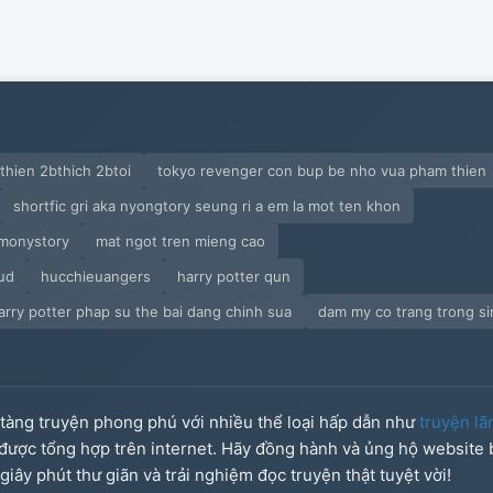
bthien 2bthich 2btoi
tokyo revenger con bup be nho vua pham thien
shortfic gri aka nyongtory seung ri a em la mot ten khon
emonystory
mat ngot tren mieng cao
cud
hucchieuangers
harry potter qun
arry potter phap su the bai dang chinh sua
dam my co trang trong si
o tàng truyện phong phú với nhiều thể loại hấp dẫn như
truyện lã
u được tổng hợp trên internet. Hãy đồng hành và ủng hộ website
iây phút thư giãn và trải nghiệm đọc truyện thật tuyệt vời!