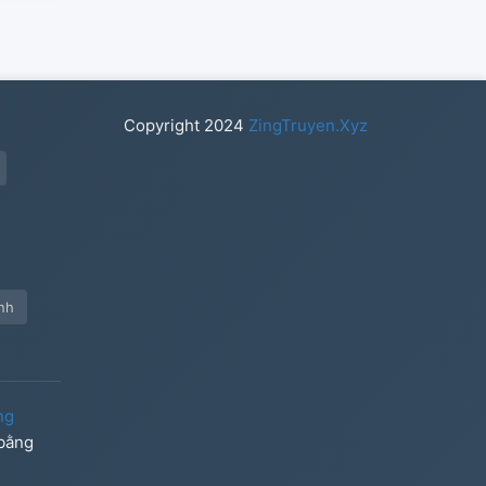
Copyright
2024
ZingTruyen.Xyz
nh
ng
 bằng