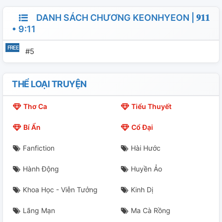
DANH SÁCH CHƯƠNG KEONHYEON | 𝟗𝟏𝟏
• 9:11
#5
THỂ LOẠI TRUYỆN
Thơ Ca
Tiểu Thuyết
Bí Ẩn
Cổ Đại
Fanfiction
Hài Hước
Hành Động
Huyền Ảo
Khoa Học - Viễn Tưởng
Kinh Dị
Lãng Mạn
Ma Cà Rồng