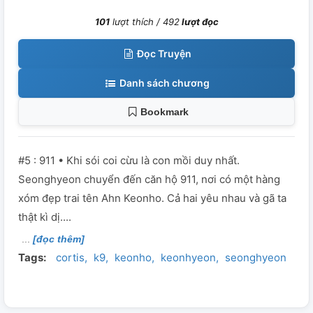
101
lượt thích /
492
lượt đọc
Đọc Truyện
Danh sách chương
Bookmark
#5 : 911 • Khi sói coi cừu là con mồi duy nhất.
Seonghyeon chuyển đến căn hộ 911, nơi có một hàng
xóm đẹp trai tên Ahn Keonho. Cả hai yêu nhau và gã ta
thật kì dị....
[đọc thêm]
Tags:
cortis
k9
keonho
keonhyeon
seonghyeon