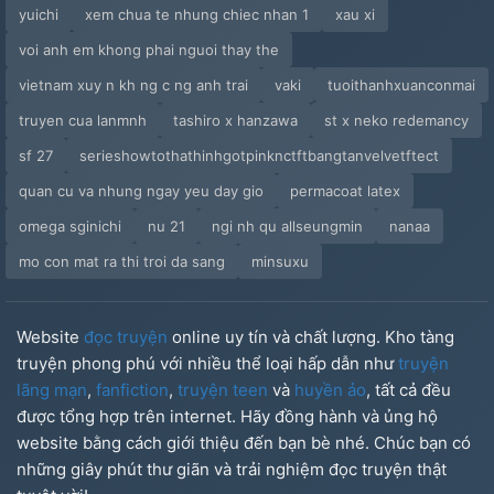
yuichi
xem chua te nhung chiec nhan 1
xau xi
voi anh em khong phai nguoi thay the
vietnam xuy n kh ng c ng anh trai
vaki
tuoithanhxuanconmai
truyen cua lanmnh
tashiro x hanzawa
st x neko redemancy
sf 27
serieshowtothathinhgotpinknctftbangtanvelvetftect
quan cu va nhung ngay yeu day gio
permacoat latex
omega sginichi
nu 21
ngi nh qu allseungmin
nanaa
mo con mat ra thi troi da sang
minsuxu
Website
đọc truyện
online uy tín và chất lượng. Kho tàng
truyện phong phú với nhiều thể loại hấp dẫn như
truyện
lãng mạn
,
fanfiction
,
truyện teen
và
huyền ảo
, tất cả đều
được tổng hợp trên internet. Hãy đồng hành và ủng hộ
website bằng cách giới thiệu đến bạn bè nhé. Chúc bạn có
những giây phút thư giãn và trải nghiệm đọc truyện thật