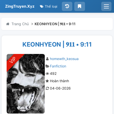
ZingTruyen.Xyz
Thể loại
Trang Chủ
KEONHYEON | 𝟗𝟏𝟏 • 9:11
KEONHYEON | 𝟗𝟏𝟏 • 9:11
homewth_keosua
Fanfiction
492
Hoàn thành
04-06-2026