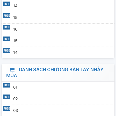
14
15
16
15
14
DANH SÁCH CHƯƠNG BÀN TAY NHẢY
MÚA
01
02
03