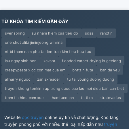
TỪ KHÓA TÌM KIẾM GẦN ĐÂY
svenspring
su nham hiem cua tieu do
sdss
ranxtin
one shot alibi jiminjeong winrina
nt bi tham nam phu ta den trao kim tieu huu tuu
lau ngay sinh hon
kavara
flooded carpet drying in geelong
creepypasta x oc con mat cua em
bhttt h futa
ban da yeu
allharry nguoc
zanisxreader
tu tai young duong duong
truyen khong tenkinh ap trong duoc bao lau moi dieu ban can biet
tram tin hieu cam xuc
thamtuconan
th ti ra
stratovarius
Website
đọc truyện
online uy tín và chất lượng. Kho tàng
truyện phong phú với nhiều thể loại hấp dẫn như
truyện