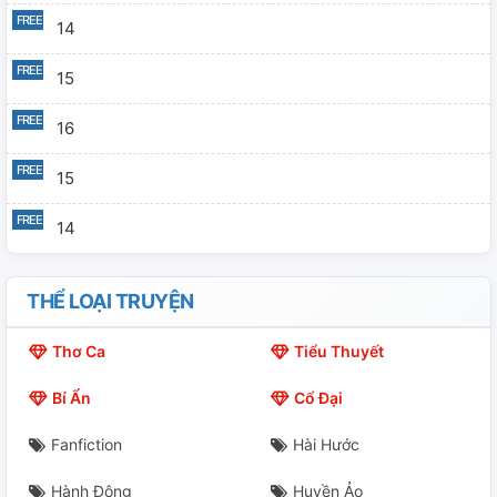
14
15
16
15
14
THỂ LOẠI TRUYỆN
Thơ Ca
Tiểu Thuyết
Bí Ẩn
Cổ Đại
Fanfiction
Hài Hước
Hành Động
Huyền Ảo