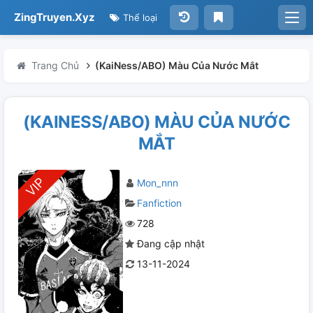
ZingTruyen.Xyz
Thể loại
Trang Chủ
(KaiNess/ABO) Màu Của Nước Mắt
(KAINESS/ABO) MÀU CỦA NƯỚC
MẮT
Mon_nnn
Fanfiction
728
Đang cập nhật
13-11-2024