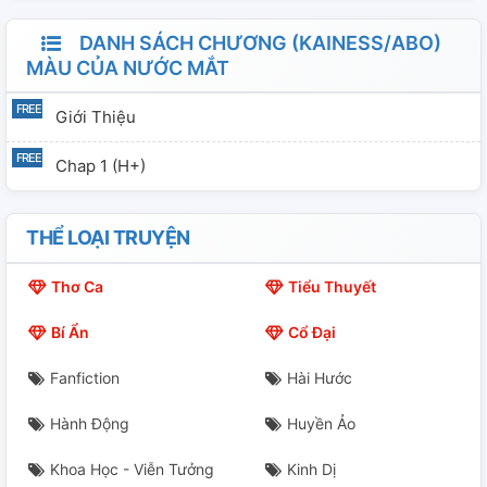
DANH SÁCH CHƯƠNG (KAINESS/ABO)
MÀU CỦA NƯỚC MẮT
Giới Thiệu
Chap 1 (H+)
THỂ LOẠI TRUYỆN
Thơ Ca
Tiểu Thuyết
Bí Ẩn
Cổ Đại
Fanfiction
Hài Hước
Hành Động
Huyền Ảo
Khoa Học - Viễn Tưởng
Kinh Dị