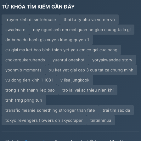
TỪ KHÓA TÌM KIẾM GẦN ĐÂY
truyen kinh di smilehouse
thai tu ty phu va vo em vo
swadmare
nay nguoi anh em moi quan he giua chung ta la gi
dn bnha du hanh gia xuyen khong quyen 1
cu giai ma ket bao binh thien yet yeu em co gai cua nang
chokergukeruhends
yuanrui oneshot
yoryakwandee story
yoonmib moments
xu ket yet giai cap 3 cua tat ca chung minh
vu dong tien kinh 1 1081
v lisa jungkook
trong sinh thanh liep bao
tro lai vai ac thieu nien khi
trnh trng phng tun
transfic meanie something stronger than fate
trai tim sac da
tokyo revengers flowers on skyscraper
tintinhmua