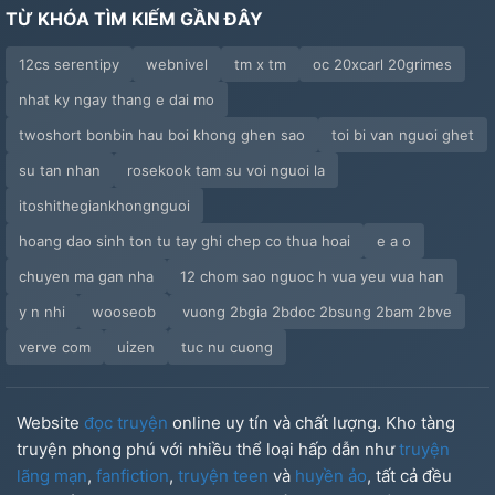
TỪ KHÓA TÌM KIẾM GẦN ĐÂY
12cs serentipy
webnivel
tm x tm
oc 20xcarl 20grimes
nhat ky ngay thang e dai mo
twoshort bonbin hau boi khong ghen sao
toi bi van nguoi ghet
su tan nhan
rosekook tam su voi nguoi la
itoshithegiankhongnguoi
hoang dao sinh ton tu tay ghi chep co thua hoai
e a o
chuyen ma gan nha
12 chom sao nguoc h vua yeu vua han
y n nhi
wooseob
vuong 2bgia 2bdoc 2bsung 2bam 2bve
verve com
uizen
tuc nu cuong
Website
đọc truyện
online uy tín và chất lượng. Kho tàng
truyện phong phú với nhiều thể loại hấp dẫn như
truyện
lãng mạn
,
fanfiction
,
truyện teen
và
huyền ảo
, tất cả đều