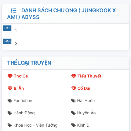
DANH SÁCH CHƯƠNG ( JUNGKOOK X
AMI ) ABYSS
1
2
THỂ LOẠI TRUYỆN
Thơ Ca
Tiểu Thuyết
Bí Ẩn
Cổ Đại
Fanfiction
Hài Hước
Hành Động
Huyền Ảo
Khoa Học - Viễn Tưởng
Kinh Dị