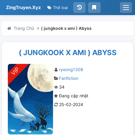
ZingTruyen.Xyz
Thể loại
Trang Chủ
( jungkook x ami ) Abyss
( JUNGKOOK X AMI ) ABYSS
ryeong1308
Fanfiction
34
Đang cập nhật
25-02-2024