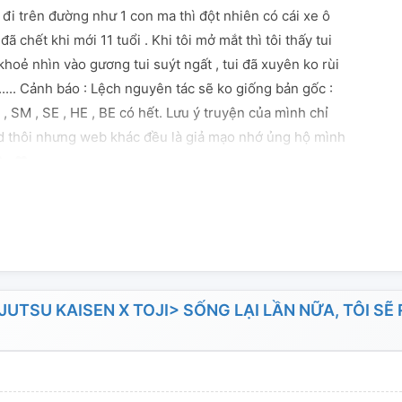
ớt đi trên đường như 1 con ma thì đột nhiên có cái xe ô
 đã chết khi mới 11 tuổi . Khi tôi mở mắt thì tôi thấy tui
hoẻ nhìn vào gương tui suýt ngất , tui đã xuyên ko rùi
bít..... Cảnh báo : Lệch nguyên tác sẽ ko giống bản gốc :
 , SM , SE , HE , BE có hết. Lưu ý truyện của mình chỉ
ad thôi nhưng web khác đều là giả mạo nhớ ủng hộ mình
 ♥◡♥
TSU KAISEN X TOJI> SỐNG LẠI LẦN NỮA, TÔI SẼ 