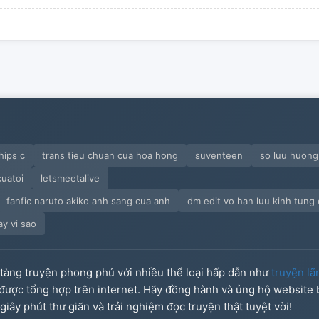
ips c
trans tieu chuan cua hoa hong
suventeen
so luu huong 
cuatoi
letsmeetalive
fanfic naruto akiko anh sang cua anh
dm edit vo han luu kinh tung 
ay vi sao
o tàng truyện phong phú với nhiều thể loại hấp dẫn như
truyện lã
u được tổng hợp trên internet. Hãy đồng hành và ủng hộ website
iây phút thư giãn và trải nghiệm đọc truyện thật tuyệt vời!