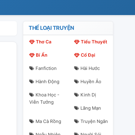
THỂ LOẠI TRUYỆN
Thơ Ca
Tiểu Thuyết
Bí Ẩn
Cổ Đại
Fanfiction
Hài Hước
Hành Động
Huyền Ảo
Khoa Học -
Kinh Dị
Viễn Tưởng
Lãng Mạn
Ma Cà Rồng
Truyện Ngắn
Ngẫu Nhiên
Người Sói