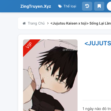
ZingTruyen.Xyz
Thể loại
Trang Chủ
<Jujutsu Kaisen x toji> Sống Lại Lần
<JUJUTSU
1 ngày nào đó t