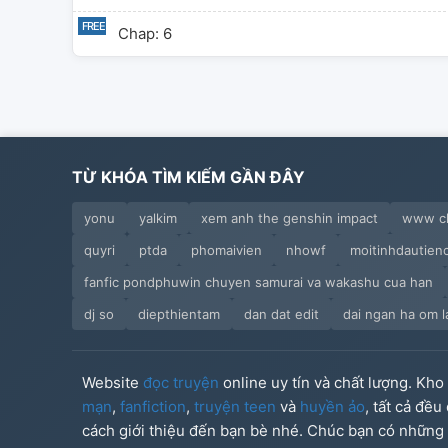
Chap: 6
TỪ KHÓA TÌM KIẾM GẦN ĐÂY
yonu
yalkim
xem anh the genshin impact
www ch
quyri
ptda
phomaivien
nhowf
moitinhdautien
fanfic pondphuwin chuyen samurai va wakashu cua han
dj so
diepthientam
dan dat edit
dai ngan ha om l
Website
đọc truyện
online uy tín và chất lượng. Kh
mạn
,
fanfiction
,
truyện teen
và
huyền ảo
, tất cả đề
cách giới thiệu đến bạn bè nhé. Chúc bạn có những g