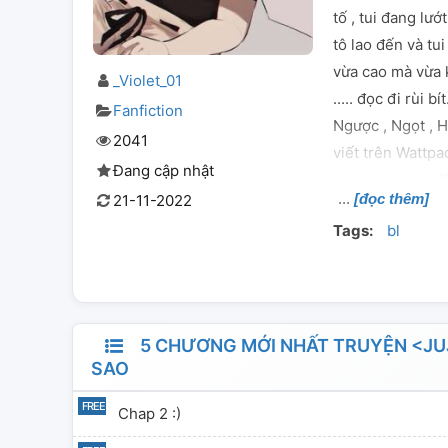
tố , tui đang lư
tô lao đến và tui
vừa cao mà vừa k
_Violet_01
..... đọc đi rùi 
Fanfiction
Ngược , Ngọt , H
2041
viết trên Wattp
Đang cập nhật
nhen yew pạn
[đọc thêm]
21-11-2022
Tags:
bl
5 CHƯƠNG MỚI NHẤT TRUYỆN <JUJU
SAO
Chap 2 :)