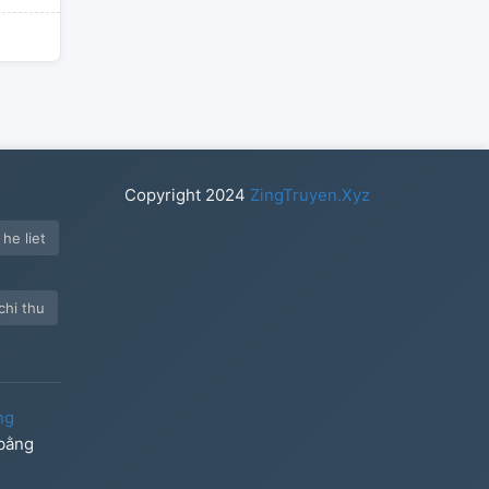
Copyright
2024
ZingTruyen.Xyz
he liet
chi thu
ng
 bằng