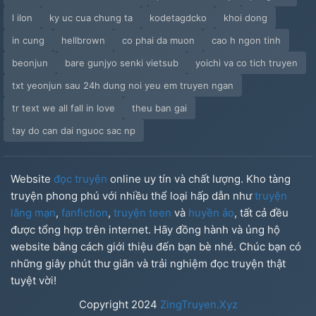
l ilon
ky uc cua chung ta
kodetagdcko
khoi dong
in cung
hellbrown
co phai da muon
cao h ngon tinh
beonjun
bare gunjyo senki vietsub
yoichi va co tich truyen
txt yeonjun sau 24h dung noi yeu em truyen ngan
tr text we all fall in love
theu ban gai
tay do can dai nguoc sac np
Website
đọc truyện
online uy tín và chất lượng. Kho tàng
truyện phong phú với nhiều thể loại hấp dẫn như
truyện
lãng mạn
,
fanfiction
,
truyện teen
và
huyền ảo
, tất cả đều
được tổng hợp trên internet. Hãy đồng hành và ủng hộ
website bằng cách giới thiệu đến bạn bè nhé. Chúc bạn có
những giây phút thư giãn và trải nghiệm đọc truyện thật
tuyệt vời!
Copyright
2024
ZingTruyen.Xyz