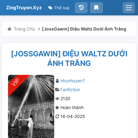
ZingTruyen.Xyz
Thể loại
Trang Chủ
[JossGawin] Điệu Waltz Dưới Ánh Trăng
[JOSSGAWIN] ĐIỆU WALTZ DƯỚI
ÁNH TRĂNG
nhunhuyen7
Fanfiction
2120
Hoàn thành
16-04-2025