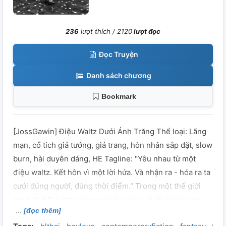
236
lượt thích /
2120
lượt đọc
Đọc Truyện
Danh sách chương
Bookmark
[JossGawin] Điệu Waltz Dưới Ánh Trăng Thể loại: Lãng
mạn, cổ tích giả tưởng, giả trang, hôn nhân sắp đặt, slow
burn, hài duyên dáng, HE Tagline: "Yêu nhau từ một
điệu waltz. Kết hôn vì một lời hứa. Và nhận ra - hóa ra ta
cưới đúng người, đúng thời điểm." Trong một thế giới
nơi ánh trăng tan ra trong không khí, và lời hứa trong
[đọc thêm]
cơn say có thể trở thành định mệnh, hai vương quốc