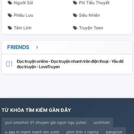
Người Sói
Phi Tiểu Thuyết
Phiêu Lưu
Siêu Nhiên
Tâm Linh
Truyện Teen
FRIENDS
Đọc truyện online - Đọc truyện nhanh trên điện thoại - Yêu để
đọc truyện - LoveTruyen
TỪ KHÓA TÌM KIẾM GẦN ĐÂY
yuri oneshot 01 chuyen gia ngon ngu yulsic
ucchtxm
u aaa m manh manh len umm
phm thin v nanny
pangnon