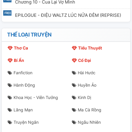
Chương 10 - Cua Lại Vợ Mình
EPILOGUE - ĐIỆU WALTZ LÚC NỬA ĐÊM (REPRISE)
THỂ LOẠI TRUYỆN
Thơ Ca
Tiểu Thuyết
Bí Ẩn
Cổ Đại
Fanfiction
Hài Hước
Hành Động
Huyền Ảo
Khoa Học - Viễn Tưởng
Kinh Dị
Lãng Mạn
Ma Cà Rồng
Truyện Ngắn
Ngẫu Nhiên