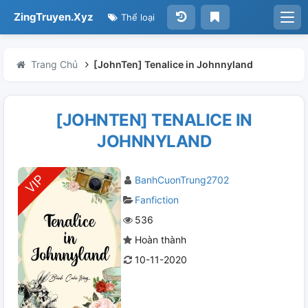
ZingTruyen.Xyz
Thể loại
Trang Chủ
[JohnTen] Tenalice in Johnnyland
[JOHNTEN] TENALICE IN
JOHNNYLAND
BanhCuonTrung2702
Fanfiction
536
Hoàn thành
10-11-2020