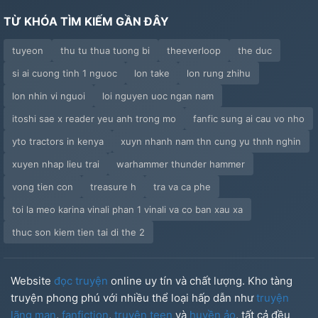
TỪ KHÓA TÌM KIẾM GẦN ĐÂY
tuyeon
thu tu thua tuong bi
theeverloop
the duc
si ai cuong tinh 1 nguoc
lon take
lon rung zhihu
lon nhin vi nguoi
loi nguyen uoc ngan nam
itoshi sae x reader yeu anh trong mo
fanfic sung ai cau vo nho
yto tractors in kenya
xuyn nhanh nam thn cung yu thnh nghin
xuyen nhap lieu trai
warhammer thunder hammer
vong tien con
treasure h
tra va ca phe
toi la meo karina vinali phan 1 vinali va co ban xau xa
thuc son kiem tien tai di the 2
Website
đọc truyện
online uy tín và chất lượng. Kho tàng
truyện phong phú với nhiều thể loại hấp dẫn như
truyện
lãng mạn
,
fanfiction
,
truyện teen
và
huyền ảo
, tất cả đều