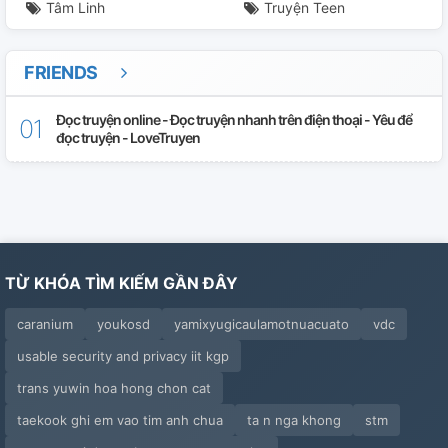
Tâm Linh
Truyện Teen
FRIENDS
Đọc truyện online - Đọc truyện nhanh trên điện thoại - Yêu để
đọc truyện - LoveTruyen
TỪ KHÓA TÌM KIẾM GẦN ĐÂY
caranium
youkosd
yamixyugicaulamotnuacuato
vdc
usable security and privacy iit kgp
trans yuwin hoa hong chon cat
taekook ghi em vao tim anh chua
ta n nga khong
stm