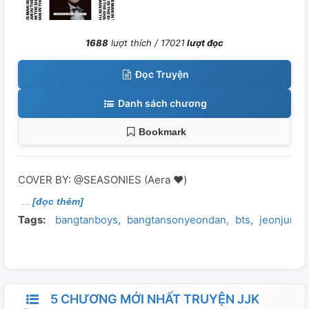
1688
lượt thích /
17021
lượt đọc
Đọc Truyện
Danh sách chương
Bookmark
COVER BY: @SEASONIES (Aera ❤️)
[đọc thêm]
Tags:
bangtanboys
bangtansonyeondan
bts
jeonjungk
5 CHƯƠNG MỚI NHẤT TRUYỆN JJK