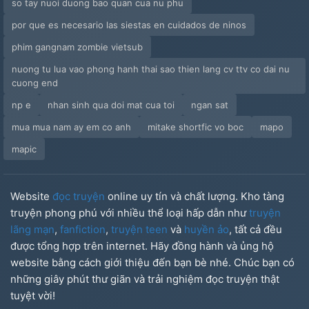
so tay nuoi duong bao quan cua nu phu
por que es necesario las siestas en cuidados de ninos
phim gangnam zombie vietsub
nuong tu lua vao phong hanh thai sao thien lang cv ttv co dai nu
cuong end
np e
nhan sinh qua doi mat cua toi
ngan sat
mua mua nam ay em co anh
mitake shortfic vo boc
mapo
mapic
Website
đọc truyện
online uy tín và chất lượng. Kho tàng
truyện phong phú với nhiều thể loại hấp dẫn như
truyện
lãng mạn
,
fanfiction
,
truyện teen
và
huyền ảo
, tất cả đều
được tổng hợp trên internet. Hãy đồng hành và ủng hộ
website bằng cách giới thiệu đến bạn bè nhé. Chúc bạn có
những giây phút thư giãn và trải nghiệm đọc truyện thật
tuyệt vời!