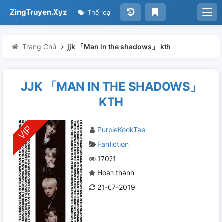
ZingTruyen.Xyz
Thể loại
Trang Chủ
jjk 「Man in the shadows」 kth
JJK 「MAN IN THE SHADOWS」
KTH
PurpleKookTae
Fanfiction
17021
Hoàn thành
21-07-2019