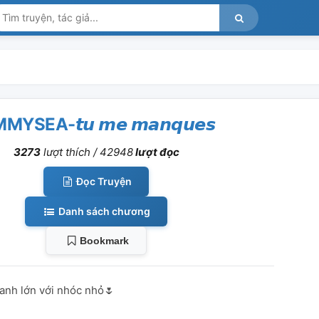
MYSEA-𝙩𝙪 𝙢𝙚 𝙢𝙖𝙣𝙦𝙪𝙚𝙨
3273
lượt thích /
42948
lượt đọc
Đọc Truyện
Danh sách chương
Bookmark
anh lớn với nhóc nhỏ🌷