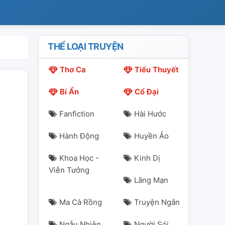
THỂ LOẠI TRUYỆN
Thơ Ca
Tiểu Thuyết
Bí Ẩn
Cổ Đại
Fanfiction
Hài Hước
Hành Động
Huyền Ảo
Khoa Học -
Kinh Dị
Viễn Tưởng
Lãng Mạn
Ma Cà Rồng
Truyện Ngắn
Ngẫu Nhiên
Người Sói