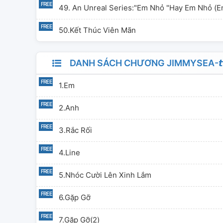
49. An Unreal Series:"em Nhỏ "hay Em Nhỏ (e
50.kết Thúc Viên Mãn
DANH SÁCH CHƯƠNG JIMMYSEA-𝙩𝙪 𝙢
1.em
2.anh
3.rắc Rối
4.line
5.nhóc Cười Lên Xinh Lắm
6.gặp Gỡ
7.gặp Gỡ(2)