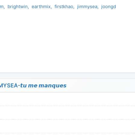
em
brightwin
earthmix
firstkhao
jimmysea
joongdunk
me
-𝙩𝙪 𝙢𝙚 𝙢𝙖𝙣𝙦𝙪𝙚𝙨
)
)