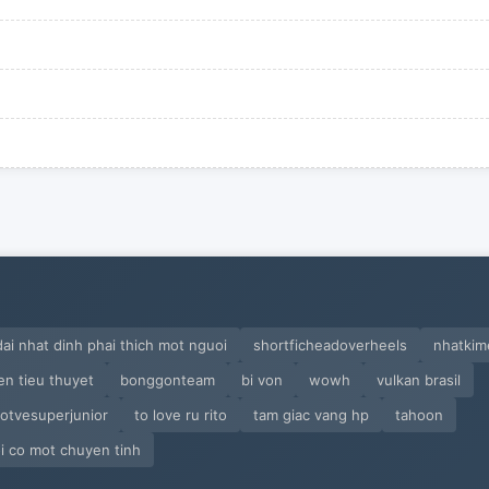
ai nhat dinh phai thich mot nguoi
shortficheadoverheels
nhatki
en tieu thuyet
bonggonteam
bi von
wowh
vulkan brasil
tvesuperjunior
to love ru rito
tam giac vang hp
tahoon
i co mot chuyen tinh