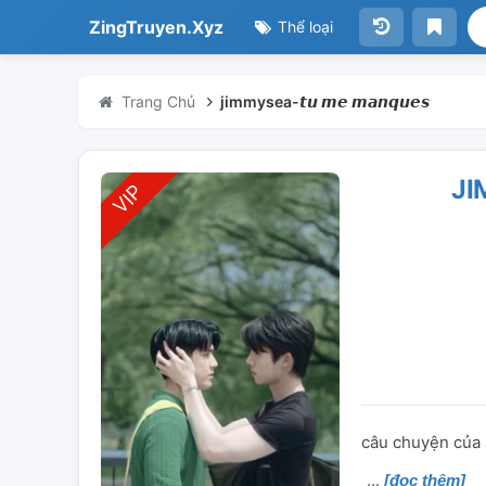
ZingTruyen.Xyz
Thể loại
Trang Chủ
jimmysea-𝙩𝙪 𝙢𝙚 𝙢𝙖𝙣𝙦𝙪𝙚𝙨
JIM
câu chuyện của 
[đọc thêm]