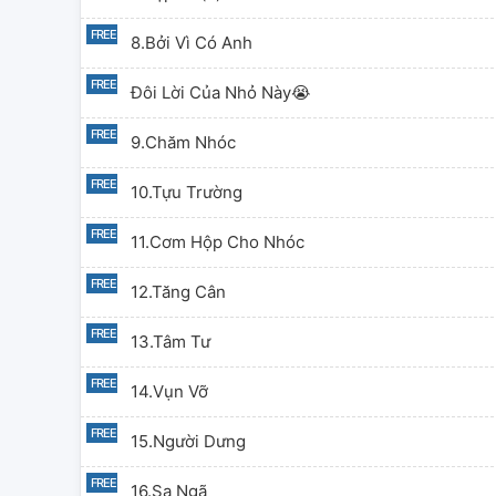
8.bởi Vì Có Anh
Đôi Lời Của Nhỏ Này😭
9.chăm Nhóc
10.tựu Trường
11.cơm Hộp Cho Nhóc
12.tăng Cân
13.tâm Tư
14.vụn Vỡ
15.người Dưng
16.sa Ngã