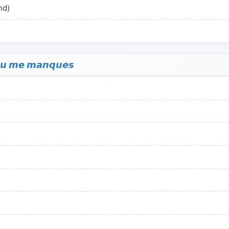
nd)
 𝙢𝙖𝙣𝙦𝙪𝙚𝙨