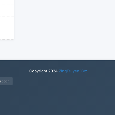
Copyright
2024
ZingTruyen.Xyz
meocon