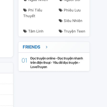
kmark
neolouis
offgun
ohmnon
pondphuwin
santaearth
Phi Tiểu
Phiêu Lưu
Thuyết
Siêu Nhiên
Tâm Linh
Truyện Teen
FRIENDS
Đọc truyện online - Đọc truyện nhanh
trên điện thoại - Yêu để đọc truyện -
LoveTruyen