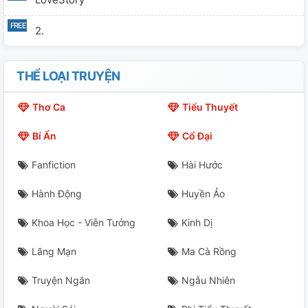
2.
THỂ LOẠI TRUYỆN
Thơ Ca
Tiểu Thuyết
Bí Ẩn
Cổ Đại
Fanfiction
Hài Hước
Hành Động
Huyền Ảo
Khoa Học - Viễn Tưởng
Kinh Dị
Lãng Mạn
Ma Cà Rồng
Truyện Ngắn
Ngẫu Nhiên