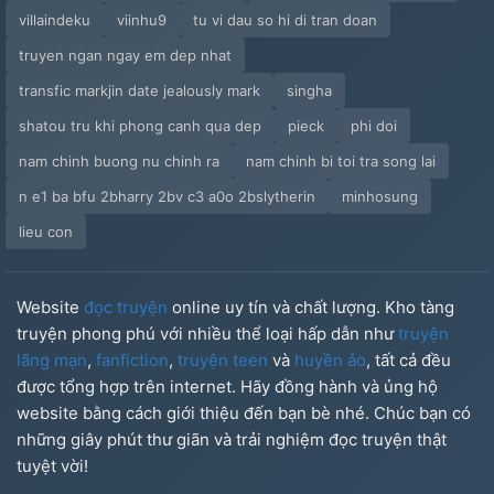
villaindeku
viinhu9
tu vi dau so hi di tran doan
truyen ngan ngay em dep nhat
transfic markjin date jealously mark
singha
shatou tru khi phong canh qua dep
pieck
phi doi
nam chinh buong nu chinh ra
nam chinh bi toi tra song lai
n e1 ba bfu 2bharry 2bv c3 a0o 2bslytherin
minhosung
lieu con
Website
đọc truyện
online uy tín và chất lượng. Kho tàng
truyện phong phú với nhiều thể loại hấp dẫn như
truyện
lãng mạn
,
fanfiction
,
truyện teen
và
huyền ảo
, tất cả đều
được tổng hợp trên internet. Hãy đồng hành và ủng hộ
website bằng cách giới thiệu đến bạn bè nhé. Chúc bạn có
những giây phút thư giãn và trải nghiệm đọc truyện thật
tuyệt vời!