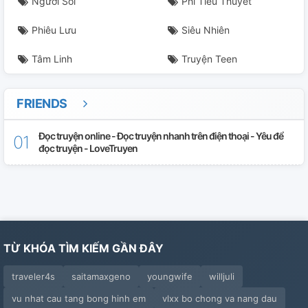
Người Sói
Phi Tiểu Thuyết
Phiêu Lưu
Siêu Nhiên
Tâm Linh
Truyện Teen
FRIENDS
Đọc truyện online - Đọc truyện nhanh trên điện thoại - Yêu để
đọc truyện - LoveTruyen
TỪ KHÓA TÌM KIẾM GẦN ĐÂY
traveler4s
saitamaxgeno
youngwife
willjuli
vu nhat cau tang bong hinh em
vlxx bo chong va nang dau