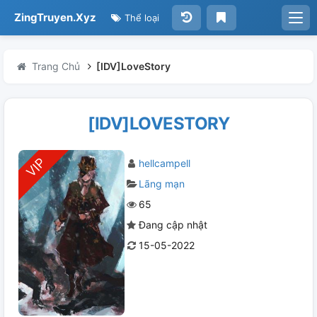
ZingTruyen.Xyz
Thể loại
Trang Chủ
[IDV]LoveStory
[IDV]LOVESTORY
hellcampell
Lãng mạn
65
Đang cập nhật
15-05-2022