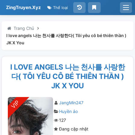
ZingTruyen.Xyz
Thể loại
Trang Chủ
I love angels 나는 천사를 사랑한다( Tôi yêu cô bé thiên thần )
JK X You
I LOVE ANGELS 나는 천사를 사랑한
다( TÔI YÊU CÔ BÉ THIÊN THẦN )
JK X YOU
JangMin247
Huyền ảo
127
Đang cập nhật