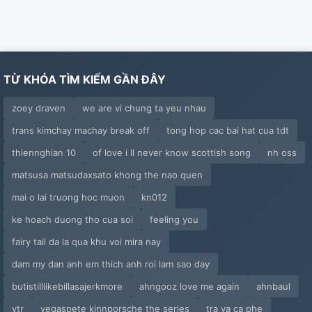
TỪ KHÓA TÌM KIẾM GẦN ĐÂY
zoey draven
we are vi chung ta yeu nhau
trans kimchay machay break off
tong hop cac bai hat cua tdt
thiennghian 10
of love i ll never know scottish song
nh oss
matsusa matsudaxsato khong the nao quen
mai o lai truong hoc muon
kn012
ke hoach duong tho cua soi
feeling you
fairy tail da la qua khu voi mira nay
dam my dan anh em thich anh roi lam sao day
butistilllikebillasajerkmore
ahngooz love me again
ahnbaul
ytr
vegaspete kinnporsche the series
tra va ca phe