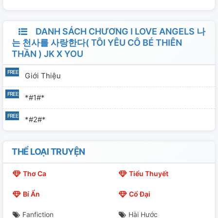
DANH SÁCH CHƯƠNG I LOVE ANGELS 나
는 천사를 사랑한다( TÔI YÊU CÔ BÉ THIÊN
THẦN ) JK X YOU
Giới Thiệu
*#1#*
*#2#*
THỂ LOẠI TRUYỆN
Thơ Ca
Tiểu Thuyết
Bí Ẩn
Cổ Đại
Fanfiction
Hài Hước