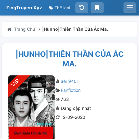
ZingTruyen.Xyz
Thể loại
Trang Chủ
|Hunho|Thiên Thần Của Ác Ma.
|HUNHO|THIÊN THẦN CỦA ÁC
MA.
aeri9401
Fanfiction
763
Đang cập nhật
12-09-2020