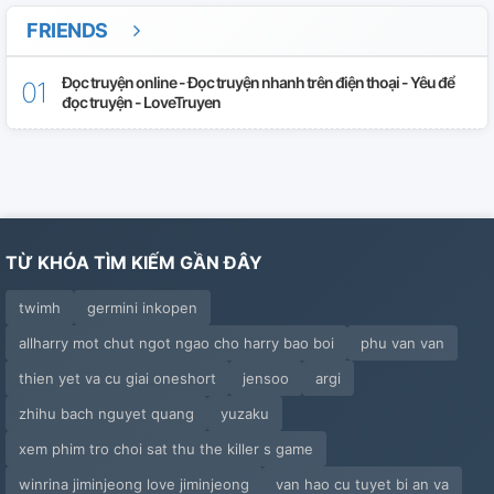
FRIENDS
Đọc truyện online - Đọc truyện nhanh trên điện thoại - Yêu để
đọc truyện - LoveTruyen
TỪ KHÓA TÌM KIẾM GẦN ĐÂY
twimh
germini inkopen
allharry mot chut ngot ngao cho harry bao boi
phu van van
thien yet va cu giai oneshort
jensoo
argi
zhihu bach nguyet quang
yuzaku
xem phim tro choi sat thu the killer s game
winrina jiminjeong love jiminjeong
van hao cu tuyet bi an va