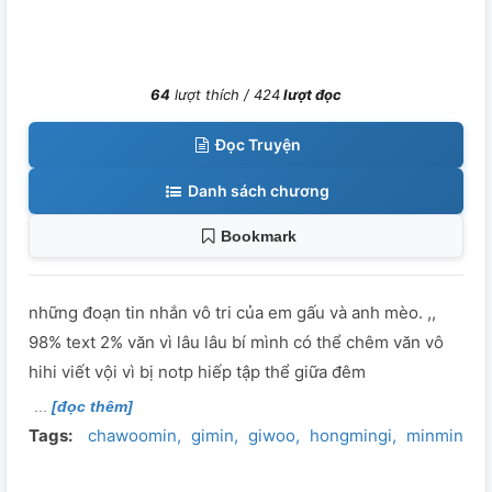
64
lượt thích /
424
lượt đọc
Đọc Truyện
Danh sách chương
Bookmark
những đoạn tin nhắn vô tri của em gấu và anh mèo. ,,
98% text 2% văn vì lâu lâu bí mình có thể chêm văn vô
hihi viết vội vì bị notp hiếp tập thể giữa đêm
[đọc thêm]
Tags:
chawoomin
gimin
giwoo
hongmingi
minmin