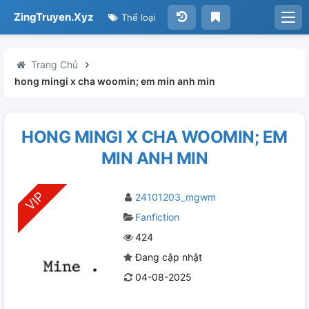
ZingTruyen.Xyz
Thể loại
Trang Chủ
hong mingi x cha woomin; em min anh min
HONG MINGI X CHA WOOMIN; EM
MIN ANH MIN
24101203_mgwm
Fanfiction
424
Đang cập nhật
04-08-2025