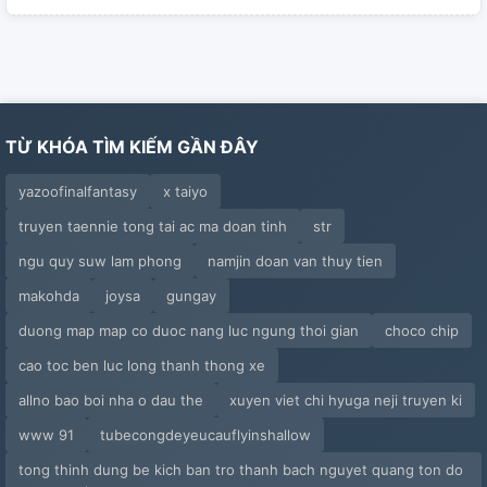
TỪ KHÓA TÌM KIẾM GẦN ĐÂY
yazoofinalfantasy
x taiyo
truyen taennie tong tai ac ma doan tinh
str
ngu quy suw lam phong
namjin doan van thuy tien
makohda
joysa
gungay
duong map map co duoc nang luc ngung thoi gian
choco chip
cao toc ben luc long thanh thong xe
allno bao boi nha o dau the
xuyen viet chi hyuga neji truyen ki
www 91
tubecongdeyeucauflyinshallow
tong thinh dung be kich ban tro thanh bach nguyet quang ton do