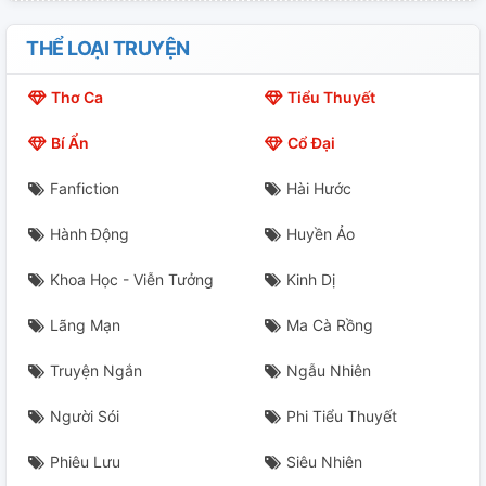
Chương 21
THỂ LOẠI TRUYỆN
Chap 22
Thơ Ca
Tiểu Thuyết
Chương 23
Bí Ẩn
Cổ Đại
Chap 24
Fanfiction
Hài Hước
Chap 25
Hành Động
Huyền Ảo
Khoa Học - Viễn Tưởng
Kinh Dị
Lãng Mạn
Ma Cà Rồng
Truyện Ngắn
Ngẫu Nhiên
Người Sói
Phi Tiểu Thuyết
Phiêu Lưu
Siêu Nhiên