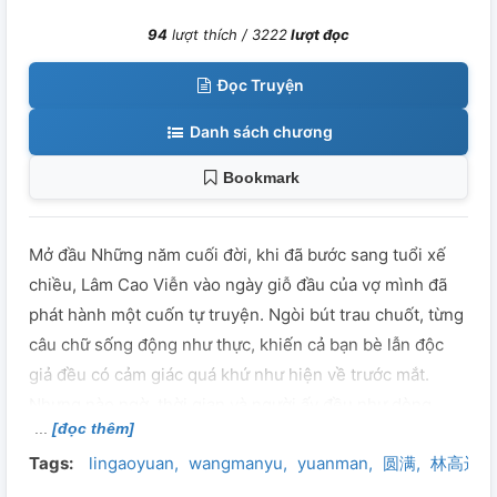
94
lượt thích /
3222
lượt đọc
Đọc Truyện
Danh sách chương
Bookmark
Mở đầu Những năm cuối đời, khi đã bước sang tuổi xế
chiều, Lâm Cao Viễn vào ngày giỗ đầu của vợ mình đã
phát hành một cuốn tự truyện. Ngòi bút trau chuốt, từng
câu chữ sống động như thực, khiến cả bạn bè lẫn độc
giả đều có cảm giác quá khứ như hiện về trước mắt.
Nhưng nào ngờ, thời gian và người ấy đều như dòng
[đọc thêm]
nước lũ trôi qua, không thể níu giữ. Trang cuối cùng của
Tags:
lingaoyuan
wangmanyu
yuanman
圆满
林高远
cuốn tự truyện ấy là một bài thơ nhỏ: Có lẽ, là bởi lần
đầu gặp em, em đã quá đỗi rực rỡ. Chỉ trong chớp mắt,