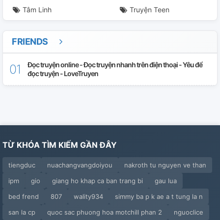
Tâm Linh
Truyện Teen
FRIENDS
Đọc truyện online - Đọc truyện nhanh trên điện thoại - Yêu để
đọc truyện - LoveTruyen
TỪ KHÓA TÌM KIẾM GẦN ĐÂY
tiengduc
nuachangvangdoiyou
nakroth tu nguyen ve than
ipm
gio
giang ho khap ca ban trang bi
gau lua
bed frend
807
wality934
simmy ba p k ae a t tung la n
san la cp
quoc sac phuong hoa motchill phan 2
nguoclice