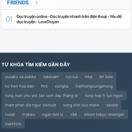
FRIENDS
Ẩn Số
Đọc truyện online - Đọc truyện nhanh trên điện thoại - Yêu để
đọc truyện - LoveTruyen
Theo Đuổi Lại Em
Khi Em Ngừng Khóc
H+ Tình Yêu Rẻ Tiền
TỪ KHÓA TÌM KIẾM GẦN ĐÂY
Tinh Cầu Của Mưa
yusaku va yukiko
takesam
nui lua
nika
let love
Không Giữ Được Em
ho tien hoa dao
ftnt
xungba
traithangcungphong
Tao Là Kim Taehyung
tong man chu pot tan xem dau thang bl
tong hop h tuc ngon
Sẽ Không Bỏ Đi
tham phan dia nguc vietsub
song tinh cuc manh
seobb
rusall
rhykieu
ngan lam lu
nbll
misen tokyo revenger
1 Kg Đường
markfork
Dâu Tây Của Kim Taehyung