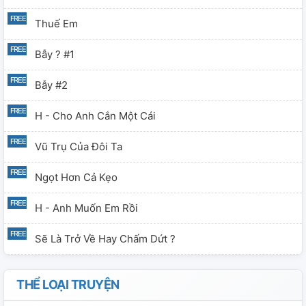
Thuế Em
Bẫy ? #1
Bẫy #2
H - Cho Anh Cắn Một Cái
Vũ Trụ Của Đôi Ta
Ngọt Hơn Cả Kẹo
H - Anh Muốn Em Rồi
Sẽ Là Trở Về Hay Chấm Dứt ?
Tòa Án Họ Jeon
THỂ LOẠI TRUYỆN
Thảm Chiến #1