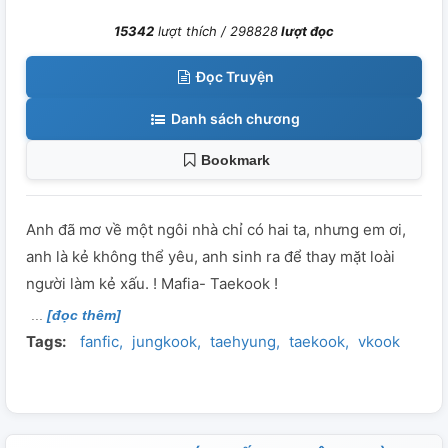
15342
lượt thích /
298828
lượt đọc
Đọc Truyện
Danh sách chương
Bookmark
Anh đã mơ về một ngôi nhà chỉ có hai ta, nhưng em ơi,
anh là kẻ không thể yêu, anh sinh ra để thay mặt loài
người làm kẻ xấu. ! Mafia- Taekook !
[đọc thêm]
Tags:
fanfic
jungkook
taehyung
taekook
vkook