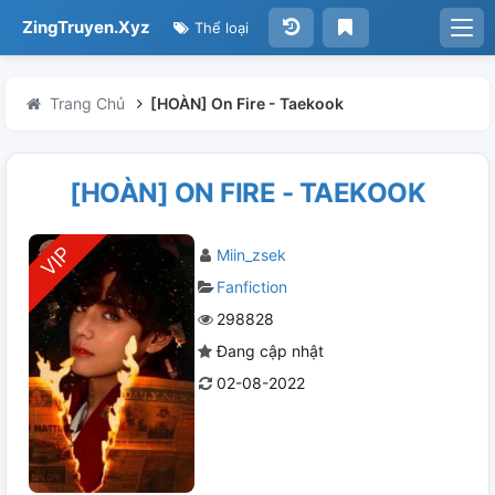
ZingTruyen.Xyz
Thể loại
Trang Chủ
[HOÀN] On Fire - Taekook
[HOÀN] ON FIRE - TAEKOOK
Miin_zsek
Fanfiction
298828
Đang cập nhật
02-08-2022