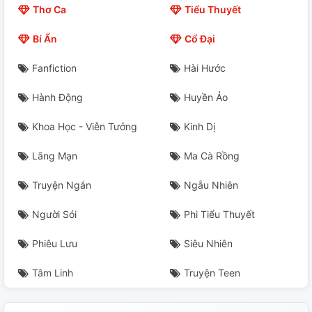
Thơ Ca
Tiểu Thuyết
Thảm Chiến #2
Bí Ẩn
Cổ Đại
Thảm Chiến #3
Fanfiction
Hài Hước
Đáng Thương Đến Đau Lòng
Hành Động
Huyền Ảo
Không Muốn Yêu Em
Khoa Học - Viễn Tưởng
Kinh Dị
Không Bao Giờ Hiểu
Lãng Mạn
Ma Cà Rồng
Xin Đừng Yêu Anh
Truyện Ngắn
Ngẫu Nhiên
Ai Cho Phép Tổn Thương Em
Người Sói
Phi Tiểu Thuyết
Phiêu Lưu
Siêu Nhiên
Trước Thềm Giông Bão.
Tâm Linh
Truyện Teen
Jeon Jungkook Là Ai ?
Vén Màn Sự Thật