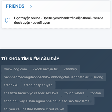
FRIENDS
Đọc truyện online - Đọc truyện nhanh trên điện thoại - Yêu để
đọc truyện - LoveTruyen
TỪ KHÓA TÌM KIẾM GẦN ĐÂY
www cog com
vkook namjin fic
vannhuy
vannhanmecongdaohoachilokinhhongchieuanhbatgiacluusuong
tranh2k6
trang phap truyen
tr sanzu haruchiyo reader sex love
touch where
tonton
tong nhu vay si han nguoi nha nguoi tao sao truc lam tu
toi yeu cau hellfire hellfire x red velvet