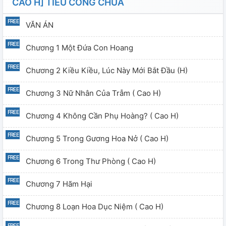
CAO H] TIỂU CÔNG CHÚA
phi. Mọi người đừng nói mẹ con chung chồng, editor
cảm giác tội lỗi lắm 🖤 ▽・x・▽
VĂN ÁN
Chương 1 Một Đứa Con Hoang
Chương 2 Kiều Kiều, Lúc Này Mới Bắt Đầu (H)
Chương 3 Nữ Nhân Của Trẫm ( Cao H)
Chương 4 Không Cần Phụ Hoàng? ( Cao H)
Chương 5 Trong Gương Hoa Nở ( Cao H)
Chương 6 Trong Thư Phòng ( Cao H)
Chương 7 Hãm Hại
Chương 8 Loạn Hoa Dục Niệm ( Cao H)