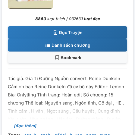
8860
lượt thích /
937633
lượt đọc
Đọc Truyện
Danh sách chương
Bookmark
Tác giả: Gia Ti Đường Nguồn convert: Reine Dunkeln
Cảm ơn bạn Reine Dunkeln đã cv bộ này Editor: Lemon
Bìa: Onlytling Tình trạng: Hoàn edit Số chương: 15
chương Thể loại: Nguyên sang, Ngôn tình, Cổ đại , HE ,
Tình cảm , H văn , Ngọt sủng , Cẩu huyết , Cung đình
hầu tước , Nhẹ nhàng , Hắc ám , Dưỡng thành , Duyên
[đọc thêm]
trời tác hợp , Trâu già gặm cỏ non , Cường thủ hào đoạt ,