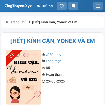
ZingTruyen.Xyz
Thể loại
Trang Chủ
[Hết] Kính Cận, Yonex Và Em
[HẾT] KÍNH CẬN, YONEX VÀ EM
_bap035_
Lãng mạn
85
Hoàn thành
20-05-2025