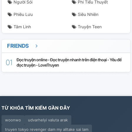
Người Sói
Phi Tiểu Thuyết
Phiêu Lưu
Siêu Nhiên
Tâm Linh
Truyện Teen
FRIENDS
Đọc truyện online - Đọc truyện nhanh trên điện thoại - Yêu để
đọc truyện - LoveTruyen
TỪ KHÓA TÌM KIẾM GẦN ĐÂY
woonwo
udvarhelyi valuta arak
truyen tokyo revenger dam my alltake sai lam