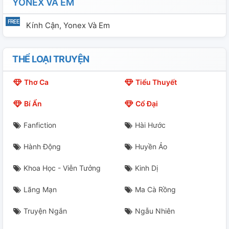
YONEX VÀ EM
Kính Cận, Yonex Và Em
THỂ LOẠI TRUYỆN
Thơ Ca
Tiểu Thuyết
Bí Ẩn
Cổ Đại
Fanfiction
Hài Hước
Hành Động
Huyền Ảo
Khoa Học - Viễn Tưởng
Kinh Dị
Lãng Mạn
Ma Cà Rồng
Truyện Ngắn
Ngẫu Nhiên