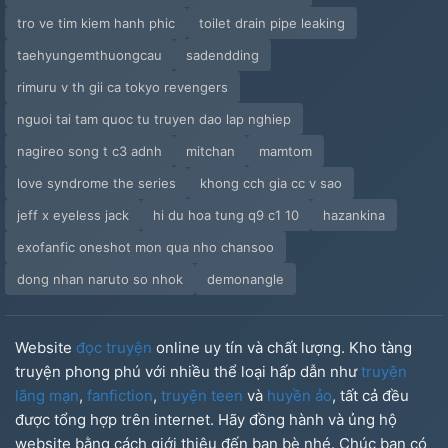
tro ve tim kiem hanh phic
toilet drain pipe leaking
taehyungemthuongcau
sadendding
rimuru v th gii ca tokyo revengers
nguoi tai tam quoc tu truyen dao lap nghiep
nagireo song t c3 adnh
mitchan
mamtom
love syndrome the series
khong cch gia cc v sao
jeff x eyeless jack
hi du hoa tung q9 c1 10
hazankina
exofanfic oneshot mon qua nho chansoo
dong nhan naruto so nhok
demonangle
Website
đọc truyện
online uy tín và chất lượng. Kho tàng
truyện phong phú với nhiều thể loại hấp dẫn như
truyện
lãng mạn
,
fanfiction
,
truyện teen
và
huyền ảo
, tất cả đều
được tổng hợp trên internet. Hãy đồng hành và ủng hộ
website bằng cách giới thiệu đến bạn bè nhé. Chúc bạn có