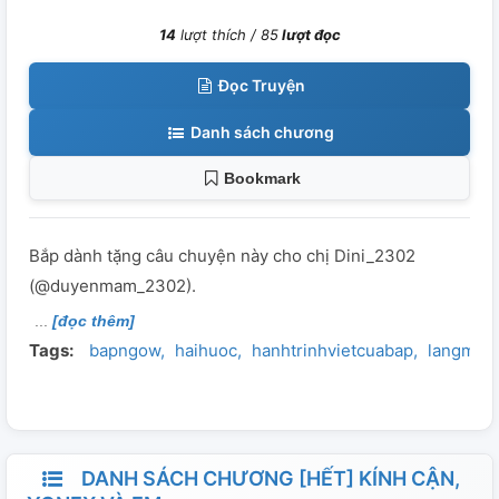
14
lượt thích /
85
lượt đọc
Đọc Truyện
Danh sách chương
Bookmark
Bắp dành tặng câu chuyện này cho chị Dini_2302
(@duyenmam_2302).
[đọc thêm]
Tags:
bapngow
haihuoc
hanhtrinhvietcuabap
langman
DANH SÁCH CHƯƠNG [HẾT] KÍNH CẬN,