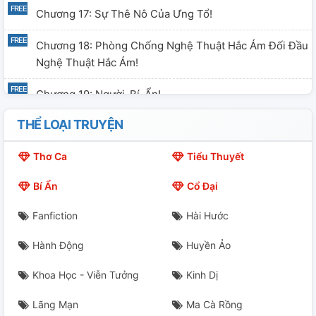
Chương 17: Sự Thê Nô Của Ưng Tổ!
Chương 18: Phòng Chống Nghệ Thuật Hắc Ám Đối Đầu
Nghệ Thuật Hắc Ám!
Chương 19: Người-Bí-Ẩn!
THỂ LOẠI TRUYỆN
Chương 20: Godric Bị...
Thơ Ca
Tiểu Thuyết
Chương 21: Theoder Notts
Bí Ẩn
Cổ Đại
Chương 22: Ăn Dầm Nằm Dề! =_=
Fanfiction
Hài Hước
Chương 23: Nảy Sinh Tình Cảm!
Hành Động
Huyền Ảo
Chương 24: Bộ Pháp Thuật Đến Thăm! Bình Yên Trước
Bão!
Khoa Học - Viễn Tưởng
Kinh Dị
Chương 24: Thông Đồng Hại Chết Người Ta!
Lãng Mạn
Ma Cà Rồng