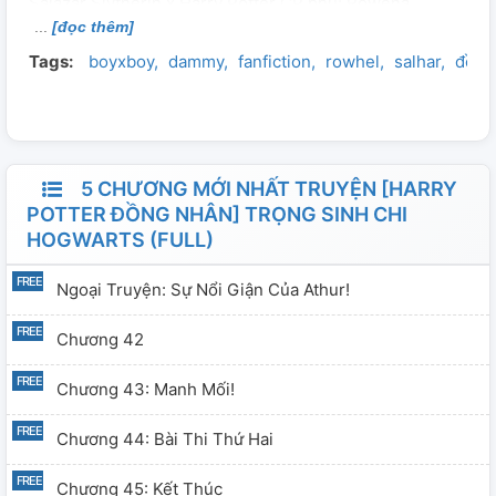
Salazar Slytherin x Harry Potter CP phụ: Rowena
[đọc thêm]
Ravenclaw x Helga Hufflepuff Người -bí-ẩn x Godric
Tags:
boyxboy
dammy
fanfiction
rowhel
salhar
đồng
Gryffindor Và xin nhắc mọi người rằng tui rất thương con
cho nên trong truyện nếu Harry bị buff cao quá thì cũng
đừng nói gì nha! **** Heine chấp bút :v
5 CHƯƠNG MỚI NHẤT TRUYỆN [HARRY
POTTER ĐỒNG NHÂN] TRỌNG SINH CHI
HOGWARTS (FULL)
Ngoại Truyện: Sự Nổi Giận Của Athur!
Chương 42
Chương 43: Manh Mối!
Chương 44: Bài Thi Thứ Hai
Chương 45: Kết Thúc