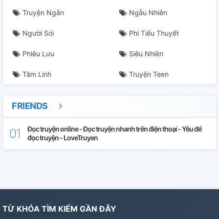
Chương 25: Hermione Gặp Nạn!
Truyện Ngắn
Ngẫu Nhiên
Người Sói
Phi Tiểu Thuyết
Chương 26: Bùng Nổ!
Phiêu Lưu
Siêu Nhiên
Chương 27: Giải Cứu!
Tâm Linh
Truyện Teen
Chương 28: Giải Quyết!
Chương 29: Ngày Thi!
FRIENDS
Chương 30: Kết Thúc Có Hậu?
Đọc truyện online - Đọc truyện nhanh trên điện thoại - Yêu để
đọc truyện - LoveTruyen
Chương 31: Chuẩn Bị!
Chương 32: Tiền Tam Pháp Thuật!
Chương 33: Chọc Giận Harry!
TỪ KHÓA TÌM KIẾM GẦN ĐÂY
Chương 34: Chọn Lựa!