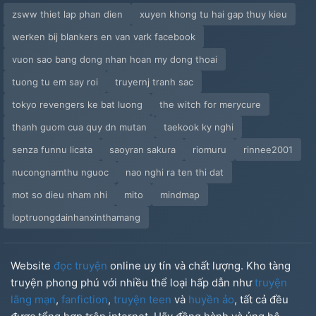
zsww thiet lap phan dien
xuyen khong tu hai gap thuy kieu
Chương 35: Chiếc Cốc...bạc!
werken bij blankers en van vark facebook
Chương 36: Trước Ngày Thi!
vuon sao bang dong nhan hoan my dong thoai
Chương 37: Vũ Hội Halloween!
tuong tu em say roi
truyernj tranh sac
tokyo revengers ke bat luong
the witch for merycure
Chương 37: Khiêu Vũ Và Hòa Hợp!
thanh guom cua quy dn mutan
taekook ky nghi
Chương 39: Chuẩn Bị!
senza funnu licata
saoyran sakura
riomuru
rinnee2001
nucongnamthu nguoc
nao nghi ra ten thi dat
Chương 40: Bài Thi Thứ Nhất!
mot so dieu nham nhi
mito
mindmap
Chương 41: Bài Thi Thứ Nhất (tt)
loptruongdainhanxinthamang
Ngoại Truyện: Sự Nổi Giận Của Athur!
Website
đọc truyện
online uy tín và chất lượng. Kho tàng
Chương 42
truyện phong phú với nhiều thể loại hấp dẫn như
truyện
lãng mạn
,
fanfiction
,
truyện teen
và
huyền ảo
, tất cả đều
Chương 43: Manh Mối!