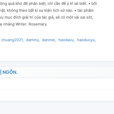
ông quá khó để phân biệt, chỉ cần để ý kĩ sẽ biết. • bối
ật, không theo bất kì sự kiện lịch sử nào. • tác phẩm
 mục đích giải trí của tác giả, sẽ có một vài sai sót,
hẹ nhàng Writer: Rosemary.
chuang2021
dammy
danmei
haodavu
haoduoyu
liuyu
l
| NGÔN.