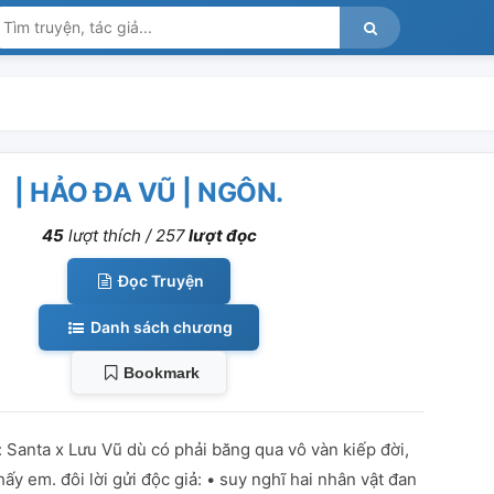
| HẢO ĐA VŨ | NGÔN.
45
lượt thích /
257
lượt đọc
Đọc Truyện
Danh sách chương
Bookmark
 Santa x Lưu Vũ dù có phải băng qua vô vàn kiếp đời,
hấy em. đôi lời gửi độc giả: • suy nghĩ hai nhân vật đan