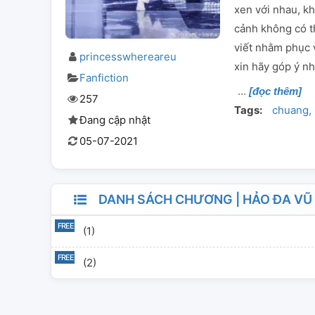
xen với nhau, kh
cảnh không có th
viết nhằm phục vụ
princesswhereareu
xin hãy góp ý n
Fanfiction
[đọc thêm]
257
Tags:
chuang
Đang cập nhật
05-07-2021
DANH SÁCH CHƯƠNG | HẢO ĐA VŨ 
(1)
(2)