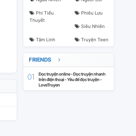
Phi Tiểu
Phiêu Lưu
Thuyết
Siêu Nhiên
Tâm Linh
Truyện Teen
uuvu
sangtaodoanh
santa
santaluuvu
sanyu
FRIENDS
Đọc truyện online - Đọc truyện nhanh
trên điện thoại - Yêu để đọc truyện -
LoveTruyen