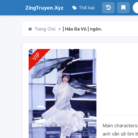
ZingTruyen.Xyz
Thể loại
Trang Chủ
| Hảo Đa Vũ | ngôn.
Main characters:
anh vẫn sẽ tìm t