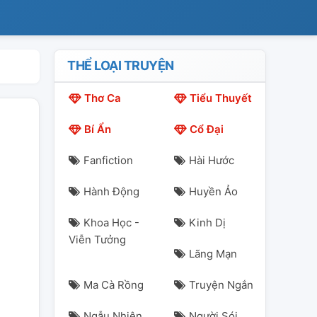
THỂ LOẠI TRUYỆN
Thơ Ca
Tiểu Thuyết
Bí Ẩn
Cổ Đại
Fanfiction
Hài Hước
Hành Động
Huyền Ảo
Khoa Học -
Kinh Dị
Viễn Tưởng
Lãng Mạn
Ma Cà Rồng
Truyện Ngắn
Ngẫu Nhiên
Người Sói