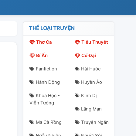
THỂ LOẠI TRUYỆN
Thơ Ca
Tiểu Thuyết
Bí Ẩn
Cổ Đại
Fanfiction
Hài Hước
Hành Động
Huyền Ảo
Khoa Học -
Kinh Dị
Viễn Tưởng
Lãng Mạn
Ma Cà Rồng
Truyện Ngắn
Ngẫu Nhiên
Người Sói