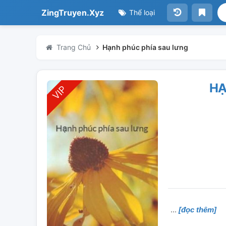
ZingTruyen.Xyz
Thể loại
Trang Chủ
Hạnh phúc phía sau lưng
HẠ
[đọc thêm]