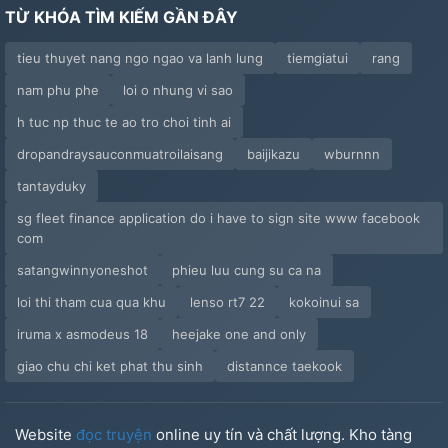
TỪ KHÓA TÌM KIẾM GẦN ĐÂY
tieu thuyet nang ngo ngao va lanh lung
tiemgiatui
rang
nam phu phe
loi o nhung vi sao
h tuc np thuc te ao tro choi tinh ai
dropandraysauconmuatroilaisang
baijikazu
wburnnn
tantayduky
sg fleet finance application do i have to sign site www facebook
com
satangwinnyoneshot
phieu luu cung su ca na
loi thi tham cua qua khu
lenso rt7 22
kokoinui sa
iruma x asmodeus 18
heejake one and only
giao chu chi ket phat thu sinh
distannce taekook
Website
đọc truyện
online uy tín và chất lượng. Kho tàng