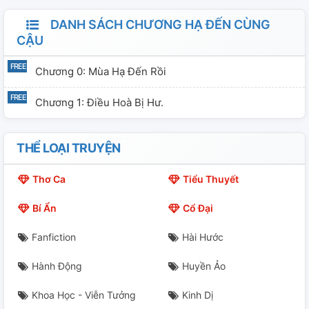
DANH SÁCH CHƯƠNG HẠ ĐẾN CÙNG
CẬU
Chương 0: Mùa Hạ Đến Rồi
Chương 1: Điều Hoà Bị Hư.
THỂ LOẠI TRUYỆN
Thơ Ca
Tiểu Thuyết
Bí Ẩn
Cổ Đại
Fanfiction
Hài Hước
Hành Động
Huyền Ảo
Khoa Học - Viễn Tưởng
Kinh Dị