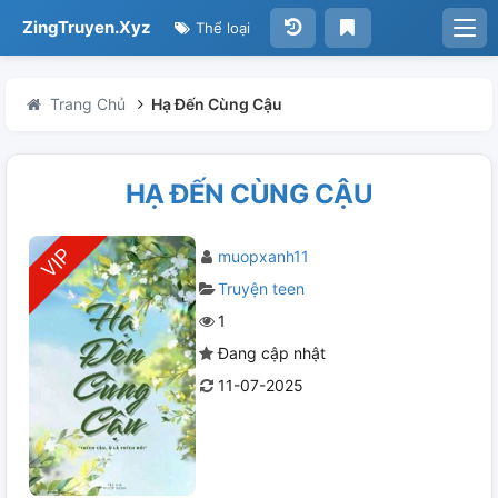
ZingTruyen.Xyz
Thể loại
Trang Chủ
Hạ Đến Cùng Cậu
HẠ ĐẾN CÙNG CẬU
muopxanh11
Truyện teen
1
Đang cập nhật
11-07-2025