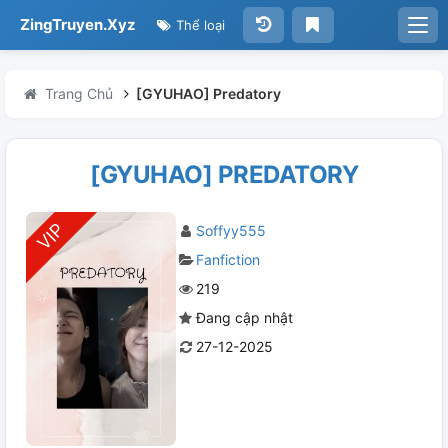
ZingTruyen.Xyz
Thể loại
Trang Chủ
[GYUHAO] Predatory
[GYUHAO] PREDATORY
Soffyy555
Fanfiction
219
Đang cập nhật
27-12-2025