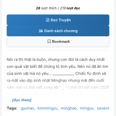
28
lượt thích /
219
lượt đọc
Đọc Truyện
Danh sách chương
Bookmark
Nói ra thì thật là buồn, nhưng cơn đói là cách duy nhất
con quái vật biết để chứng tỏ tình yêu. Nên nó đã ăn tim
của sinh vật mà nó yêu... ____________ Chiếc fic định sẽ
ra mắt vào dịp sinh nhật Minghao nhưng mãi đến cuối
năm mới có thể viết xong (✿◠‿◠) thôi thì kết năm 2025
bằng muột chuyến "đi săn" không hề ngọt ngào
[đọc thêm]
Tags:
gyuhao
kimmingyu
minghao
mingyu
seventee