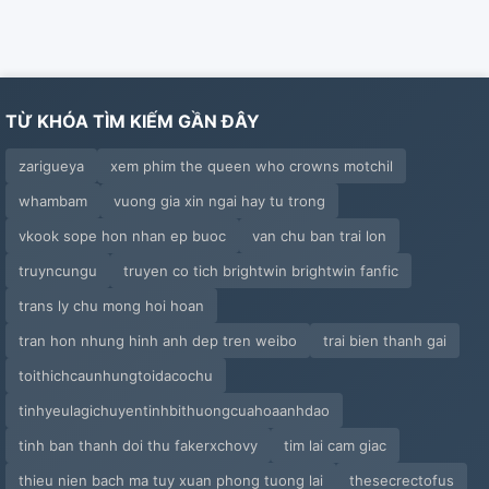
TỪ KHÓA TÌM KIẾM GẦN ĐÂY
zarigueya
xem phim the queen who crowns motchil
whambam
vuong gia xin ngai hay tu trong
vkook sope hon nhan ep buoc
van chu ban trai lon
truyncungu
truyen co tich brightwin brightwin fanfic
trans ly chu mong hoi hoan
tran hon nhung hinh anh dep tren weibo
trai bien thanh gai
toithichcaunhungtoidacochu
tinhyeulagichuyentinhbithuongcuahoaanhdao
tinh ban thanh doi thu fakerxchovy
tim lai cam giac
thieu nien bach ma tuy xuan phong tuong lai
thesecrectofus