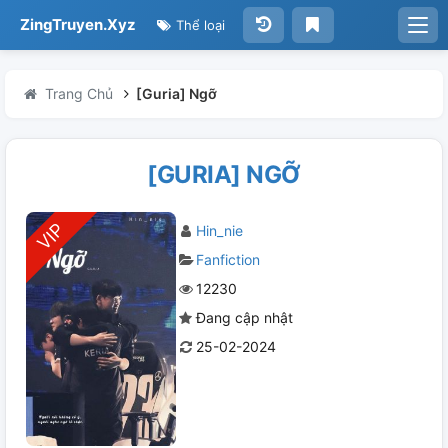
ZingTruyen.Xyz
Thể loại
Trang Chủ
[Guria] Ngỡ
[GURIA] NGỠ
Hin_nie
Fanfiction
12230
Đang cập nhật
25-02-2024