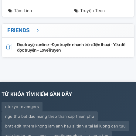
Tâm Linh
Truyện Teen
FRIENDS
Đọc truyện online - Đọc truyện nhanh trên điện thoại - Yêu để
đọc truyện - LoveTruyen
TỪ KHÓA TÌM KIẾM GẦN ĐÂY
otokyo revengers
ngu thu bat dau mang theo than cap thien phu
bhtt edit ntrem khong lam anh hau si tinh a tai lai luong dan tuu
zolu broke up
wex
vuotlensophan
v yn h tuc