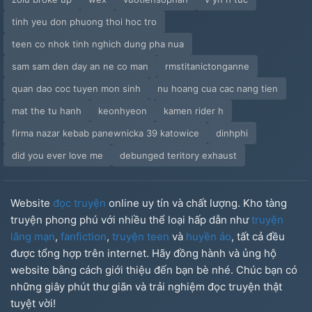
tinh yeu don phuong thoi hoc tro
teen co nhok tinh nghich dung pha nua
sam sam den day an ne co man
rmstitanictonganne
quan dao coc tuyen mon sinh
nu hoang cua cac nang tien
mat the tu hanh
keonhyeon
kamen rider h
firma nazar kebab panewnicka 39 katowice
dinhphi
did you ever love me
debunged teritory exhaust
Website
đọc truyện
online uy tín và chất lượng. Kho tàng
truyện phong phú với nhiều thể loại hấp dẫn như
truyện
lãng mạn
,
fanfiction
,
truyện teen
và
huyền ảo
, tất cả đều
được tổng hợp trên internet. Hãy đồng hành và ủng hộ
website bằng cách giới thiệu đến bạn bè nhé. Chúc bạn có
những giây phút thư giãn và trải nghiệm đọc truyện thật
tuyệt vời!