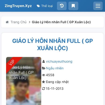
ZingTruyen.Xyz
Thể loại
Trang Chủ
Giáo Lý Hôn nhân Full ( GP Xuân Lộc)
GIÁO LÝ HÔN NHÂN FULL ( GP
XUÂN LỘC)
vichuayeuthuong
Ngẫu nhiên
4558
Đang cập nhật
15-11-2013