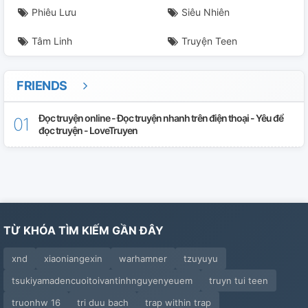
Phiêu Lưu
Siêu Nhiên
Tâm Linh
Truyện Teen
FRIENDS
Đọc truyện online - Đọc truyện nhanh trên điện thoại - Yêu để
đọc truyện - LoveTruyen
TỪ KHÓA TÌM KIẾM GẦN ĐÂY
xnd
xiaoniangexin
warhamner
tzuyuyu
tsukiyamadencuoitoivantinhnguyenyeuem
truyn tui teen
truonhw 16
tri duu bach
trap within trap