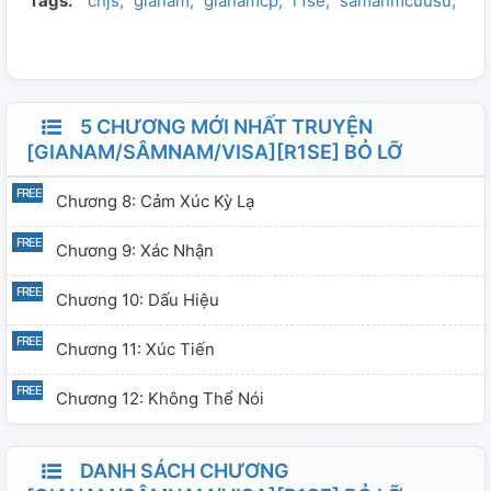
Tags:
cnjs
gianam
gianamcp
r1se
samanmcuusu
tai
5 CHƯƠNG MỚI NHẤT TRUYỆN
[GIANAM/SÂMNAM/VISA][R1SE] BỎ LỠ
Chương 8: Cảm Xúc Kỳ Lạ
Chương 9: Xác Nhận
Chương 10: Dấu Hiệu
Chương 11: Xúc Tiến
Chương 12: Không Thể Nói
DANH SÁCH CHƯƠNG