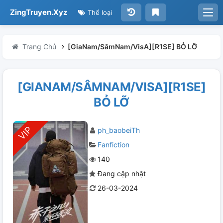
ZingTruyen.Xyz
Thể loại
Trang Chủ
[GiaNam/SâmNam/VisA][R1SE] BỎ LỠ
[GIANAM/SÂMNAM/VISA][R1SE]
BỎ LỠ
ph_baobeiTh
Fanfiction
140
Đang cập nhật
26-03-2024