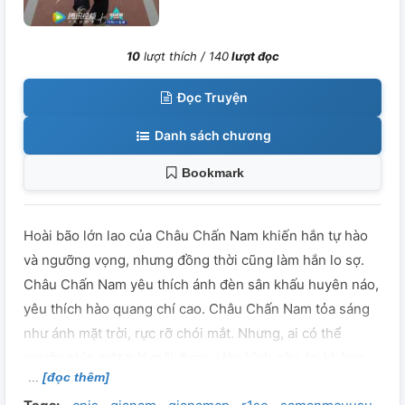
10
lượt thích /
140
lượt đọc
Đọc Truyện
Danh sách chương
Bookmark
Hoài bão lớn lao của Châu Chấn Nam khiến hắn tự hào
và ngưỡng vọng, nhưng đồng thời cũng làm hắn lo sợ.
Châu Chấn Nam yêu thích ánh đèn sân khấu huyên náo,
yêu thích hào quang chí cao. Châu Chấn Nam tỏa sáng
như ánh mặt trời, rực rỡ chói mắt. Nhưng, ai có thể
ngước nhìn mặt trời mãi được. Hắn kính cậu, lại không
[đọc thêm]
thể đồng hành cùng cậu.