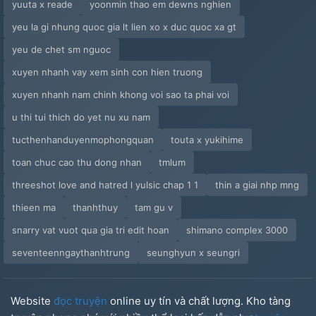
yuuta x reade
yoonmin thao em dewns nghien
yeu la gi nhung quoc gia lt lien xo x duc quoc xa gt
yeu de chet sm nguoc
xuyen nhanh vay xem sinh con hien truong
xuyen nhanh nam chinh khong voi sao ta phai voi
u thi tui thich do yet nu xu nam
tucthenhanduyenmophongquan
touta x yukihime
toan chuc cao thu dong nhan
tmlum
threeshot love and hatred l yulsic chap 1 1
thin a giai nhp mng
thieen ma
thanhthuy
tam gu v
snarry vat vuot qua gia tri edit hoan
shimano complex 3000
seventeenngaythanhtrung
seunghyun x seungri
Website
đọc truyện
online uy tín và chất lượng. Kho tàng