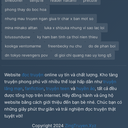
smeboner
senju18
reader haitanti
precute
phong thay do boc hoa
nhung mau truyen ngan giua tr char x ban mot so
mina minako alltan
luka x shizuka nhung vi sao lac loi
lotussunduow
ky ham ban tinh ca thoi nien thieu
kookga ventomarme
freenbecky nu chu
do de phan boi
dn tokyo revengers pov
di gioi chi quang nao uy long q5
Website
đọc truyện
online uy tín và chất lượng. Kho tàng
truyện phong phú với nhiều thể loại hấp dẫn như
truyện
lãng mạn
,
fanfiction
,
truyện teen
và
huyền ảo
, tất cả đều
được tổng hợp trên internet. Hãy đồng hành và ủng hộ
website bằng cách giới thiệu đến bạn bè nhé. Chúc bạn có
những giây phút thư giãn và trải nghiệm đọc truyện thật
tuyệt vời!
Copyright
2024
ZingTruyen.Xyz