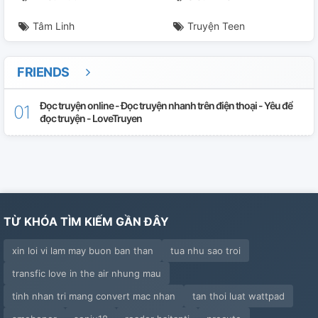
Tâm Linh
Truyện Teen
FRIENDS
Đọc truyện online - Đọc truyện nhanh trên điện thoại - Yêu để
đọc truyện - LoveTruyen
TỪ KHÓA TÌM KIẾM GẦN ĐÂY
xin loi vi lam may buon ban than
tua nhu sao troi
transfic love in the air nhung mau
tinh nhan tri mang convert mac nhan
tan thoi luat wattpad