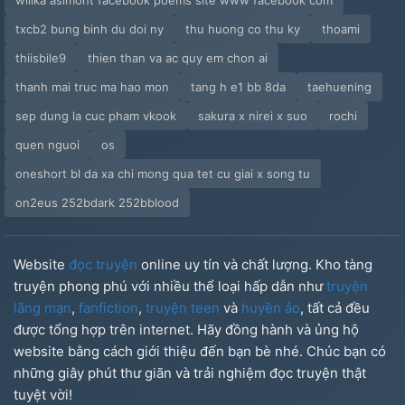
wilika asimont facebook poems site www facebook com
txcb2 bung binh du doi ny
thu huong co thu ky
thoami
thiisbile9
thien than va ac quy em chon ai
thanh mai truc ma hao mon
tang h e1 bb 8da
taehuening
sep dung la cuc pham vkook
sakura x nirei x suo
rochi
quen nguoi
os
oneshort bl da xa chi mong qua tet cu giai x song tu
on2eus 252bdark 252bblood
Website
đọc truyện
online uy tín và chất lượng. Kho tàng
truyện phong phú với nhiều thể loại hấp dẫn như
truyện
lãng mạn
,
fanfiction
,
truyện teen
và
huyền ảo
, tất cả đều
được tổng hợp trên internet. Hãy đồng hành và ủng hộ
website bằng cách giới thiệu đến bạn bè nhé. Chúc bạn có
những giây phút thư giãn và trải nghiệm đọc truyện thật
tuyệt vời!