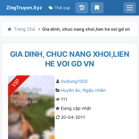
ZingTruyen.Xyz
Thể loại
Trang Chủ
Gia dinh, chuc nang xhoi,lien he voi gd vn
GIA DINH, CHUC NANG XHOI,LIEN
HE VOI GD VN
tividung1005
Huyền ảo
Ngẫu nhiên
111
Đang cập nhật
20-04-2011