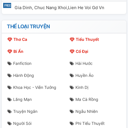
Gia Dinh, Chuc Nang Xhoi,lien He Voi Gd Vn
THỂ LOẠI TRUYỆN
Thơ Ca
Tiểu Thuyết
Bí Ẩn
Cổ Đại
Fanfiction
Hài Hước
Hành Động
Huyền Ảo
Khoa Học - Viễn Tưởng
Kinh Dị
Lãng Mạn
Ma Cà Rồng
Truyện Ngắn
Ngẫu Nhiên
Người Sói
Phi Tiểu Thuyết