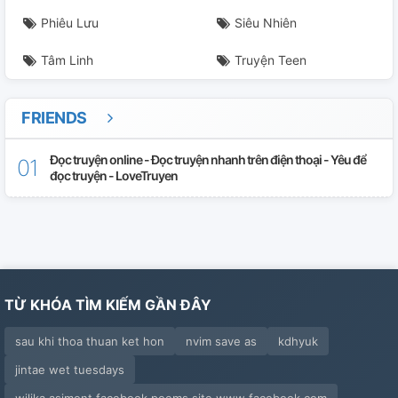
Phiêu Lưu
Siêu Nhiên
Tâm Linh
Truyện Teen
FRIENDS
Đọc truyện online - Đọc truyện nhanh trên điện thoại - Yêu để
đọc truyện - LoveTruyen
TỪ KHÓA TÌM KIẾM GẦN ĐÂY
sau khi thoa thuan ket hon
nvim save as
kdhyuk
jintae wet tuesdays