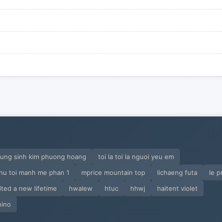
rung sinh kim phuong hoang
toi la toi la nguoi yeu em
hu toi manh me phan 1
mprice mountain top
lichaeng futa
le p
dted a new lifetime
hwalew
htuc
hhwj
haitent violet
hino