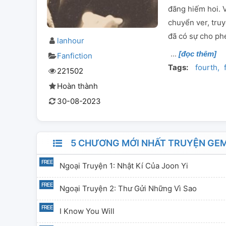
đãng hiếm hoi. V
chuyển ver, tru
đã có sự cho ph
lanhour
[đọc thêm]
Fanfiction
Tags:
fourth
221502
Hoàn thành
30-08-2023
5 CHƯƠNG MỚI NHẤT TRUYỆN GEMI
Ngoại Truyện 1: Nhật Kí Của Joon Yi
Ngoại Truyện 2: Thư Gửi Những Vì Sao
I Know You Will