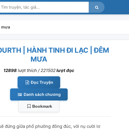
êm mưa
URTH | HÀNH TINH ĐI LẠC | ĐÊM
MƯA
12898
lượt thích /
221502
lượt đọc
Đọc Truyện
Danh sách chương
Bookmark
 đứng giữa phố phường đông đúc, với nụ cười lơ