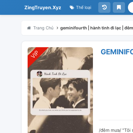
ZingTruyen.Xyz
Thể loại
Trang Chủ
geminifourth | hành tinh đi lạc | đ
GEMINIFO
/đêm mưa/ "Tôi sẽ