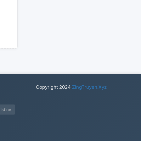
Copyright
2024
ZingTruyen.Xyz
ristine