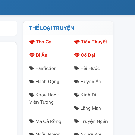
THỂ LOẠI TRUYỆN
Thơ Ca
Tiểu Thuyết
Bí Ẩn
Cổ Đại
Fanfiction
Hài Hước
Hành Động
Huyền Ảo
Khoa Học -
Kinh Dị
Viễn Tưởng
Lãng Mạn
Ma Cà Rồng
Truyện Ngắn
Ngẫu Nhiên
Người Sói