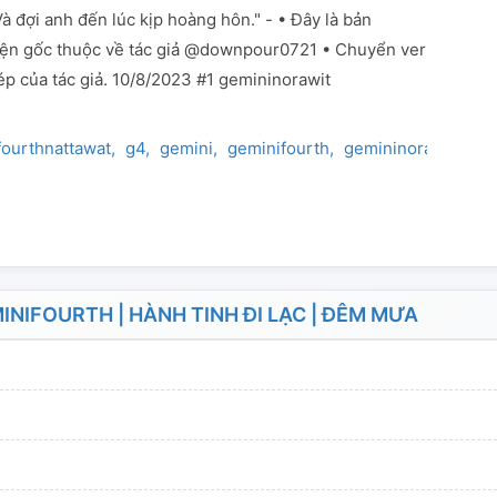
à đợi anh đến lúc kịp hoàng hôn." - • Đây là bản
yện gốc thuộc về tác giả @downpour0721 • Chuyển ver
ép của tác giả. 10/8/2023 #1 gemininorawit
fourthnattawat
g4
gemini
geminifourth
gemininorawit
NIFOURTH | HÀNH TINH ĐI LẠC | ĐÊM MƯA