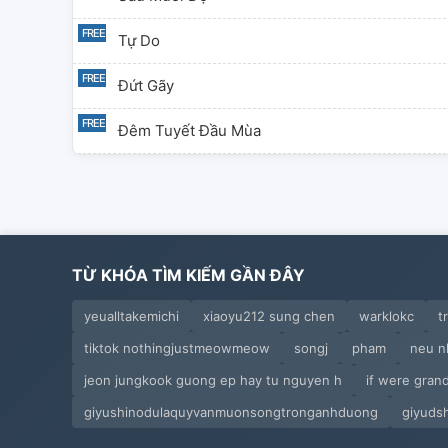
Tự Do
Đứt Gãy
Đêm Tuyết Đầu Mùa
Tôi Rất Nhớ Em
Thác Nước Iguazu
Thác Nước Iguazu
TỪ KHÓA TÌM KIẾM GẦN ĐÂY
Con Người Ta Không Sống Bằng Tình Yêu
yeualltakemichi
xiaoyu212 sung chen
warklokc
t
tiktok nothingjustmeowmeow
songj
pham
neu n
Đợi Đến Hoa Tàn
jeon jungkook guong ep hay tu nguyen h
if were gran
Nhà Là Người
giyushinodulaquyvanmuonsongtronganhduong
giyuds
내 손 잡아줄래요?