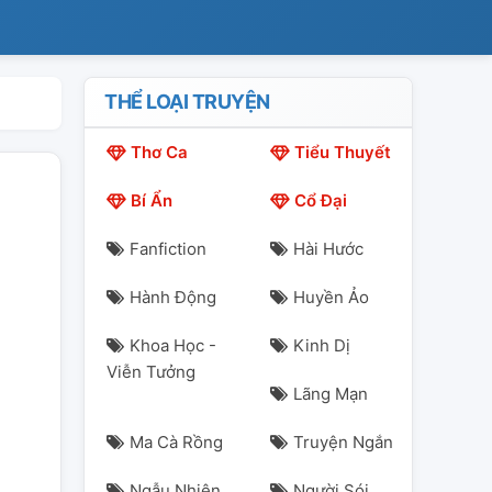
THỂ LOẠI TRUYỆN
Thơ Ca
Tiểu Thuyết
Bí Ẩn
Cổ Đại
Fanfiction
Hài Hước
Hành Động
Huyền Ảo
Khoa Học -
Kinh Dị
Viễn Tưởng
Lãng Mạn
Ma Cà Rồng
Truyện Ngắn
Ngẫu Nhiên
Người Sói