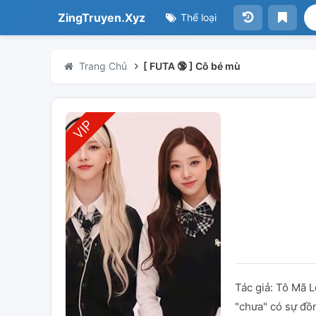
ZingTruyen.Xyz
Thể loại
Trang Chủ
[ FUTA 🔞 ] Cô bé mù
Tác giả: Tô Mã 
"chưa" có sự đồn