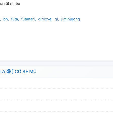
i rất nhiều
bh
futa
futanari
girllove
gl
jiminjeong
A 🔞 ] CÔ BÉ MÙ