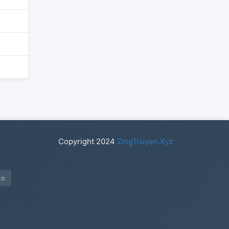
Copyright
2024
ZingTruyen.Xyz
to