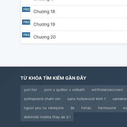
Chương 18
Chương 19
Chương 20
Chương 21
Chương 22
Chương 23
TỪ KHÓA TÌM KIẾM GẦN ĐÂY
Chương 24
yuri hsr
yorn x quillen x volkath
wirthxlancecrown
solmasterd cham om
sans hollywood kinh t
samakw 
Chương 25
nguoi yeu cu viewjune
lje
hetac
hermuone
e
Chương 26
dekinobi nobita thay ae a i
Chương 27