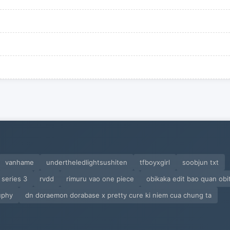
vanhame
undertheledlightsushiten
tfboyxgirl
soobjun txt
series 3
rvdd
rimuru vao one piece
obikaka edit bao quan obi
uphy
dn doraemon dorabase x pretty cure ki niem cua chung ta