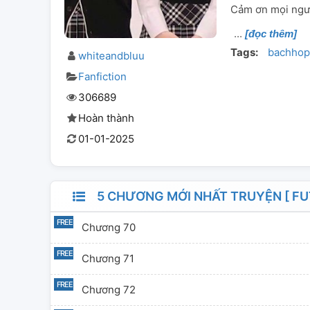
Cảm ơn mọi ngườ
[đọc thêm]
Tags:
bachhop
whiteandbluu
Fanfiction
306689
Hoàn thành
01-01-2025
5 CHƯƠNG MỚI NHẤT TRUYỆN [ FUT
Chương 70
Chương 71
Chương 72