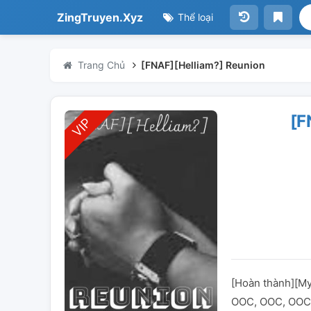
ZingTruyen.Xyz
Thể loại
Trang Chủ
[FNAF][Helliam?] Reunion
[F
[Hoàn thành][My 
OOC, OOC, OOC + 