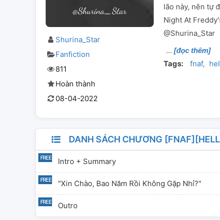
lão này, nên tự 
Night At Freddy
@Shurina_Star
Shurina_Star
[đọc thêm]
Fanfiction
Tags:
fnaf
hel
811
Hoàn thành
08-04-2022
DANH SÁCH CHƯƠNG [FNAF][HELL
Intro + Summary
"xin Chào, Bao Năm Rồi Không Gặp Nhỉ?"
Outro