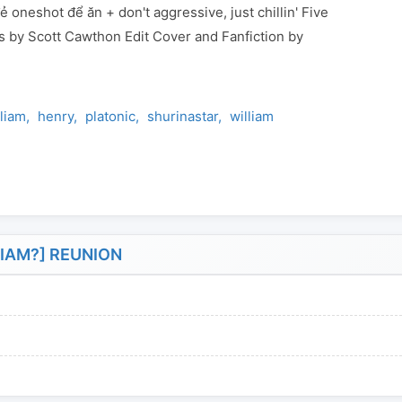
đẻ oneshot để ăn + don't aggressive, just chillin' Five
's by Scott Cawthon Edit Cover and Fanfiction by
liam
henry
platonic
shurinastar
william
IAM?] REUNION