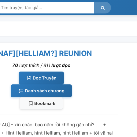
NAF][HELLIAM?] REUNION
70
lượt thích /
811
lượt đọc
Đọc Truyện
Danh sách chương
Bookmark
AU] - xin chào, bao năm rồi không gặp nhỉ? . . . +
Hint Helliam, hint Helliam, hint Helliam + tôi vã hai