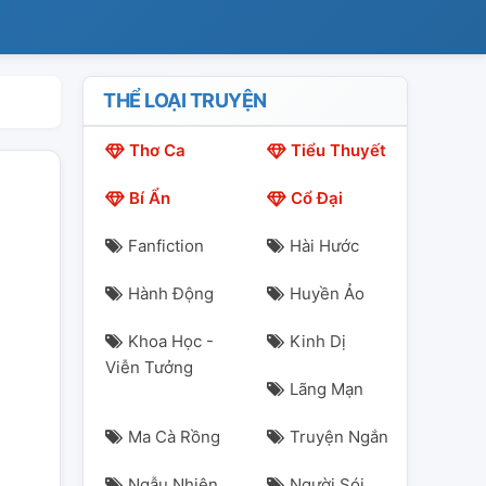
THỂ LOẠI TRUYỆN
Thơ Ca
Tiểu Thuyết
Bí Ẩn
Cổ Đại
Fanfiction
Hài Hước
Hành Động
Huyền Ảo
Khoa Học -
Kinh Dị
Viễn Tưởng
Lãng Mạn
Ma Cà Rồng
Truyện Ngắn
Ngẫu Nhiên
Người Sói