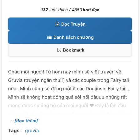
137
lượt thích /
4853
lượt đọc
Đọc Truyện
Danh sách chương
Bookmark
Chào mọi người! Từ hôm nay mình sẽ viết truyện về
Gruvia (truyện ngắn thuii) và các couple trong Fairy tail
nữa . Mình cũng sẽ đăng một ít các Doujinshi Fairy tail .
Mình sẽ không hoạt động quá sôi nổi đâuuu những rất
mong được sự ủng hộ của mọi người ❤️ Đây là lần đầu
mình viết chuyện nên mong được mọi người đón nhận ạ!
[đọc thêm]
Nếu mọi người đọc chuyện thấy có gì cần góp ý thì cứ
Tags:
gruvia
nói với mình nha❤️ Mình đang chuẩn bị thi nhưng sẽ cố
gắng ra chap mới sớm nhất có thể <333 Cảm ơn mọi