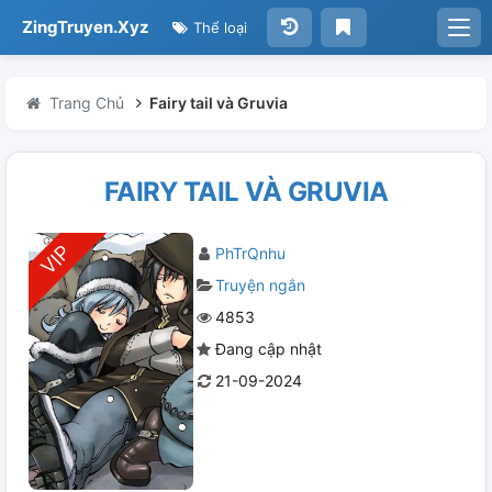
ZingTruyen.Xyz
Thể loại
Trang Chủ
Fairy tail và Gruvia
FAIRY TAIL VÀ GRUVIA
PhTrQnhu
Truyện ngắn
4853
Đang cập nhật
21-09-2024