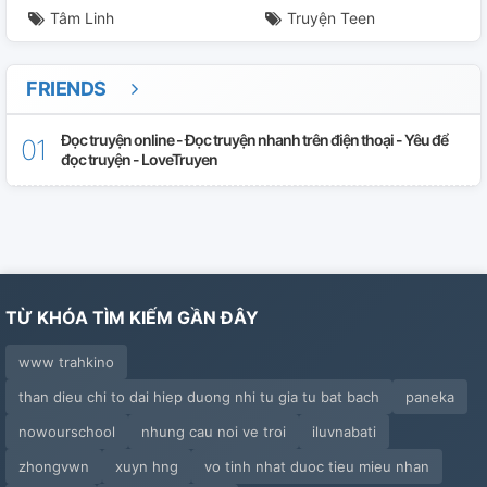
Tâm Linh
Truyện Teen
FRIENDS
Đọc truyện online - Đọc truyện nhanh trên điện thoại - Yêu để
đọc truyện - LoveTruyen
TỪ KHÓA TÌM KIẾM GẦN ĐÂY
www trahkino
than dieu chi to dai hiep duong nhi tu gia tu bat bach
paneka
nowourschool
nhung cau noi ve troi
iluvnabati
zhongvwn
xuyn hng
vo tinh nhat duoc tieu mieu nhan