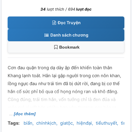
34
lượt thích /
694
lượt đọc
Đọc Truyện
Danh sách chương
Bookmark
Cơn đau quặn trong dạ dày ập đến khiến toàn thân
Khang lạnh toát. Hắn lại gập người trong cơn nôn khan,
lồng ngực đau như trái tim đã bị dứt rời, đang bị cơ thể
hắn cố sức phỉ bỏ qua cổ họng nóng ran và khô đắng.
Cũng đúng, trái tim hắn, vốn tưởng chỉ là đen đúa và
méo mó vì uất hận nhiều hơn yêu thương, nay hóa ra
[đọc thêm]
còn bệnh hoạn và đầy tội lỗi. Ephemera - Phù Du by
Tags:
bíẩn
chínhkịch
giatộc
hiệnđại
tiểuthuyết
tìnhc
Chiêu Khang @vietchoChieu All Rights Reserved. Xin
miễn đăng lại dưới bất cứ hình thức nào. Trinh thám nửa