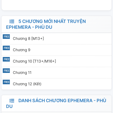
mùa. Rồ man tắc tịt! Ending mở, nên vui hay buồn là tùy
vào cảm nhận của độc giả nha. :)
5 CHƯƠNG MỚI NHẤT TRUYỆN
EPHEMERA - PHÙ DU
Chương 8 [M13+]
Chương 9
Chương 10 [T13+/M16+]
Chương 11
Chương 12 (Kết)
DANH SÁCH CHƯƠNG EPHEMERA - PHÙ
DU