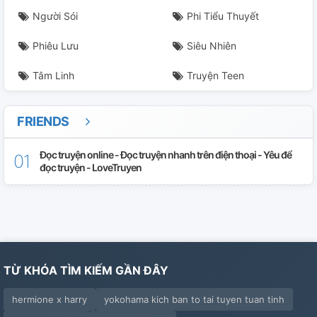
Người Sói
Phi Tiểu Thuyết
Phiêu Lưu
Siêu Nhiên
Tâm Linh
Truyện Teen
FRIENDS
Đọc truyện online - Đọc truyện nhanh trên điện thoại - Yêu để
đọc truyện - LoveTruyen
TỪ KHÓA TÌM KIẾM GẦN ĐÂY
hermione x harry
yokohama kich ban to tai tuyen tuan tinh