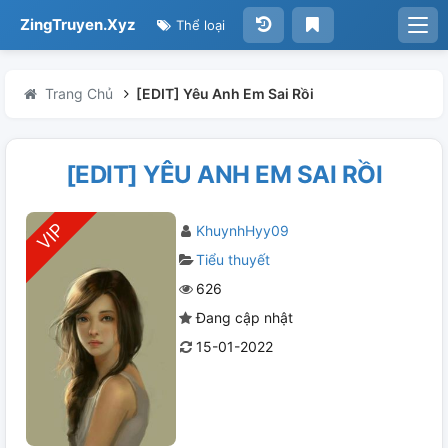
ZingTruyen.Xyz
Thể loại
Trang Chủ
[EDIT] Yêu Anh Em Sai Rồi
[EDIT] YÊU ANH EM SAI RỒI
KhuynhHyy09
Tiểu thuyết
626
Đang cập nhật
15-01-2022