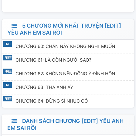
lập lời thề rằng không muốn có bất cứ dây dưa gì với anh
nữa. Nhưng thật sự chứng minh, địa ngục satan mà có
thể dễ dàng bỏ qua cho mình chứ... --------------------
5 CHƯƠNG MỚI NHẤT TRUYỆN [EDIT]
------ Góc editor: Mình tìm truyện để đọc nhưng hình
YÊU ANH EM SAI RỒI
như không ai edit tiếp, nên mình edit chỉ nhằm mục đích
CHƯƠNG 60: CHÂN NÀY KHÔNG NGHĨ MUỐN
mong muốn đọc full của mình là chính thôi. Vì lần đầu
edit nên có thể văn phong không được mượt cho lắm
CHƯƠNG 61: LÀ CÒN NGƯỜI SAO?
nên thông cảm nha hihi
CHƯƠNG 62: KHÔNG NÊN ĐỒNG Ý ĐÍNH HÔN
CHƯƠNG 63: THA ANH ẤY
CHƯƠNG 64: ĐỪNG SỈ NHỤC CÔ
DANH SÁCH CHƯƠNG [EDIT] YÊU ANH
EM SAI RỒI