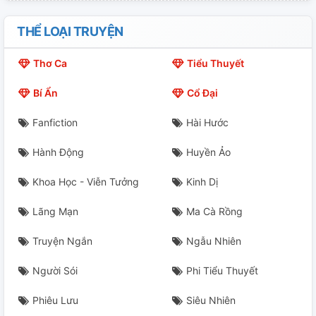
CHƯƠNG 21: THIẾU ĐÀN BÀ?
THỂ LOẠI TRUYỆN
CHƯƠNG 22: LÀ NỢ
Thơ Ca
Tiểu Thuyết
CHƯƠNG 23: ANH TIN TƯỞNG TÔI SAO
Bí Ẩn
Cổ Đại
CHƯƠNG 24: KHÔNG CÓ TƯ CÁCH
Fanfiction
Hài Hước
CHƯƠNG 25: CÂU DẪN
Hành Động
Huyền Ảo
CHƯƠNG 26: SAO CÓ THỂ QUAN TÂM CHỨ
Khoa Học - Viễn Tưởng
Kinh Dị
CHƯƠNG 27: ANH CHÊ CÔ BẨN
Lãng Mạn
Ma Cà Rồng
CHƯƠNG 28: BẢN THÂN CÔ TA CÒN KHÔNG ĐỂ Ý
Truyện Ngắn
Ngẫu Nhiên
CHƯƠNG 29: ĐI RA NGOÀI
Người Sói
Phi Tiểu Thuyết
Phiêu Lưu
Siêu Nhiên
CHƯƠNG 30: BỎ LẠI CÔ