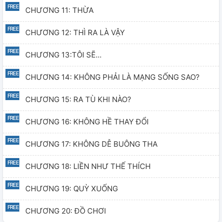
CHƯƠNG 11: THỪA
CHƯƠNG 12: THÌ RA LÀ VẬY
CHƯƠNG 13:TÔI SẼ...
CHƯƠNG 14: KHÔNG PHẢI LÀ MẠNG SỐNG SAO?
CHƯƠNG 15: RA TÙ KHI NÀO?
CHƯƠNG 16: KHÔNG HỀ THAY ĐỔI
CHƯƠNG 17: KHÔNG DỄ BUÔNG THA
CHƯƠNG 18: LIỀN NHƯ THẾ THÍCH
CHƯƠNG 19: QUỲ XUỐNG
CHƯƠNG 20: ĐỒ CHƠI