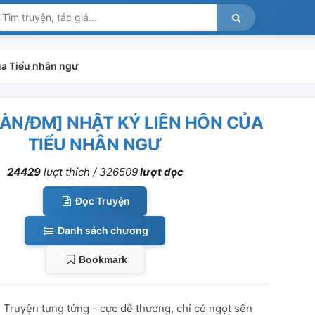
ủa Tiểu nhân ngư
OÀN/ĐM] NHẬT KÝ LIÊN HÔN CỦA
TIỂU NHÂN NGƯ
24429
lượt thích /
326509
lượt đọc
Đọc Truyện
Danh sách chương
Bookmark
 Truyện tưng tửng - cực dễ thương, chỉ có ngọt sến