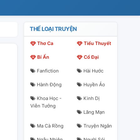
THỂ LOẠI TRUYỆN
Thơ Ca
Tiểu Thuyết
Bí Ẩn
Cổ Đại
Fanfiction
Hài Hước
Hành Động
Huyền Ảo
Khoa Học -
Kinh Dị
Viễn Tưởng
Lãng Mạn
Ma Cà Rồng
Truyện Ngắn
Ngẫu Nhiên
Người Sói