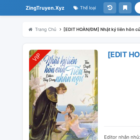
ZingTruyen.Xyz
Thể loại
Trang Chủ
[EDIT HOÀN/ĐM] Nhật ký liên hôn c
[EDIT H
Editor nhắn nhủ: