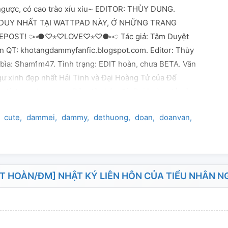
gược, có cao trào xíu xiu~ EDITOR: THÙY DUNG.
DUY NHẤT TẠI WATTPAD NÀY, Ở NHỮNG TRANG
EPOST! ◌⑅●♡⋆♡LOVE♡⋆♡●⑅◌ Tác giả: Tâm Duyệt
n QT: khotangdammyfanfic.blogspot.com. Editor: Thùy
bìa: Sham1m47. Tình trạng: EDIT hoàn, chưa BETA. Văn
gư xinh đẹp nhất Hải Tinh và Đại Hoàng Tử của Đế
n từ trong bụng mẹ. Đêm tân hôn đó, Đại hoàng tử nắm
 nhân ngư: ''Đem đi làm gỏi cá chắc ngon lắm." Tiểu
cute
dammei
dammy
dethuong
doan
doanvan
hai
hai
Tag: Tương lai, tinh tế, sinh tử, ngọt sủng, tiền hôn
uple: Hổ báo dâm dê Đại hoàng tử công × xinh đẹp mềm
t Tiểu nhân ngư thụ. Có tình tiết sinh con chớp
À WATTPAD CHÍNH CHỦ CỦA EDITOR!
T HOÀN/ĐM] NHẬT KÝ LIÊN HÔN CỦA TIỂU NHÂN 