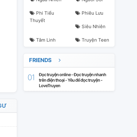
Phi Tiểu
Phiêu Lưu
Thuyết
Siêu Nhiên
Tâm Linh
Truyện Teen
FRIENDS
bua
hàihước
hệ
merman
mảnh
ngọt
ngọt
ngọtsủng
nh
Đọc truyện online - Đọc truyện nhanh
trên điện thoại - Yêu để đọc truyện -
LoveTruyen
NGƯ