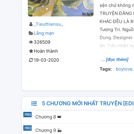
sện chứ không n
TRUYỆN ĐĂNG 
KHÁC ĐỀU LÀ R
_Tieuthiensu_
Tương Tri. Nguồ
Lãng mạn
Dung. Designer 
326509
án: Tiểu nhân n
Hoàn thành
quốc đã đính hô
[đọc thêm]
19-03-2020
đuôi cá của Tiểu
Tags:
boylove
nhân ngư: (╥﹏╥) 
hậu ái, 1v1. Co
mụp mau nước mắ
nhoáng. ĐÂY L
5 CHƯƠNG MỚI NHẤT TRUYỆN [EDI
Chương 8 👑
Chương 9 🐳