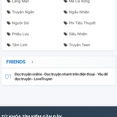
Lãng Mạn
Ma Cà Rồng
Truyện Ngắn
Ngẫu Nhiên
Người Sói
Phi Tiểu Thuyết
Phiêu Lưu
Siêu Nhiên
Tâm Linh
Truyện Teen
FRIENDS
Đọc truyện online - Đọc truyện nhanh trên điện thoại - Yêu để
đọc truyện - LoveTruyen
TỪ KHÓA TÌM KIẾM GẦN ĐÂY