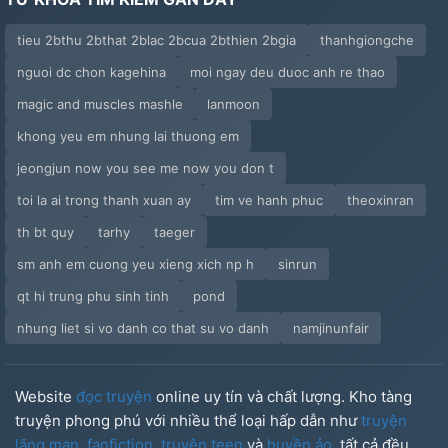
tieu 2bthu 2bthat 2blac 2bcua 2bthien 2bgia
thanhgiongche
nguoi dc chon kagehina
moi ngay deu duoc anh re thao
magic and muscles mashle
lanmoon
khong yeu em nhung lai thuong em
jeongjun now you see me now you don t
toi la ai trong thanh xuan ay
tim ve hanh phuc
theoxinran
th bt quy
tarhy
taeger
sm anh em cuong yeu xieng xich np h
sinrun
qt hi trung phu sinh tinh
pond
nhung liet si vo danh co that su vo danh
namjinunfair
Website
đọc truyện
online uy tín và chất lượng. Kho tàng
truyện phong phú với nhiều thể loại hấp dẫn như
truyện
lãng mạn
,
fanfiction
,
truyện teen
và
huyền ảo
, tất cả đều