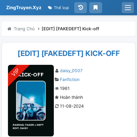
ZingTruyen.Xyz
Thể loại
Trang Chủ
[EDIT] [FAKEDEFT] Kick-off
[EDIT] [FAKEDEFT] KICK-OFF
daisy_0507
Fanfiction
1961
Hoàn thành
11-08-2024