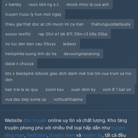
x bamby
vsoo idol ng a c
vkook nhoc la cua anh
truyen truoc ly hon mot ngay
thieu gia that doc ac chi muon lm ca man
thaitunguoidamluata
sooun textfic
rap 20vi e1 bb 87t 20m c3 b9a 20ba
no luc den ben cau tfboys
ledwer
heliophilia luong linh do ha
devuongmacarong
dazai x chuuya
bts x blackpink lizkook giao dich danh mat trai tim cua trum xa hoi
den
ban trai la ac quy
zoom ksu
xuan dinh ky
xom 8 1 bat on
vua dau bep soma cp
vothuatthapma
Website
đọc truyện
online uy tín và chất lượng. Kho tàng
truyện phong phú với nhiều thể loại hấp dẫn như
truyện
lãng mạn
,
fanfiction
,
truyện teen
và
huyền ảo
, tất cả đều