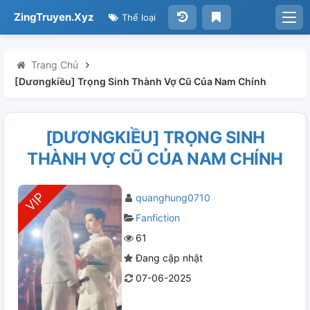
ZingTruyen.Xyz
Thể loại
Trang Chủ
[Dươngkiều] Trọng Sinh Thành Vợ Cũ Của Nam Chính
[DƯƠNGKIỀU] TRỌNG SINH
THÀNH VỢ CŨ CỦA NAM CHÍNH
quanghung0710
Fanfiction
61
Đang cập nhật
07-06-2025