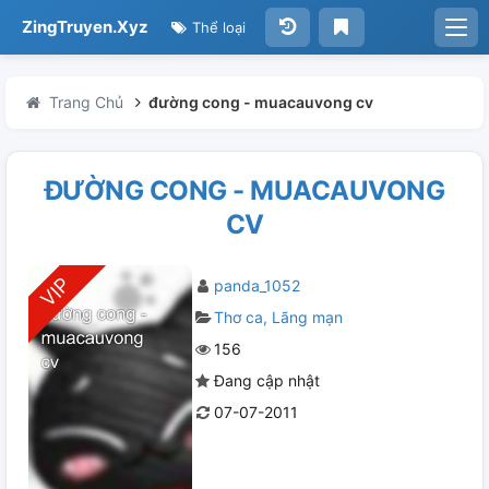
ZingTruyen.Xyz
Thể loại
Trang Chủ
đường cong - muacauvong cv
ĐƯỜNG CONG - MUACAUVONG
CV
panda_1052
Thơ ca
Lãng mạn
156
Đang cập nhật
07-07-2011