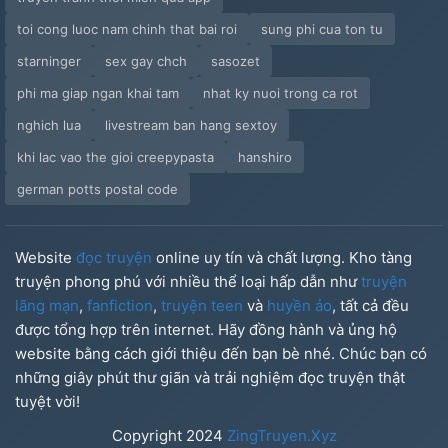
toi cong luoc nam chinh that bai roi
sung phi cua ton tu
starninger
sex gay chch
sasozet
phi ma giap ngan khai tam
nhat ky nuoi trong ca rot
nghich lua
livestream ban hang sextoy
khi lac vao the gioi creepypasta
hanshiro
german potts postal code
Website
đọc truyện
online uy tín và chất lượng. Kho tàng
truyện phong phú với nhiều thể loại hấp dẫn như
truyện
lãng mạn
,
fanfiction
,
truyện teen
và
huyền ảo
, tất cả đều
được tổng hợp trên internet. Hãy đồng hành và ủng hộ
website bằng cách giới thiệu đến bạn bè nhé. Chúc bạn có
những giây phút thư giãn và trải nghiệm đọc truyện thật
tuyệt vời!
Copyright
2024
ZingTruyen.Xyz