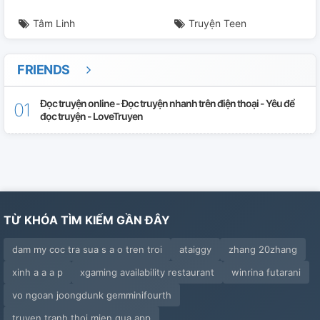
Tâm Linh
Truyện Teen
FRIENDS
Đọc truyện online - Đọc truyện nhanh trên điện thoại - Yêu để
đọc truyện - LoveTruyen
TỪ KHÓA TÌM KIẾM GẦN ĐÂY
dam my coc tra sua s a o tren troi
ataiggy
zhang 20zhang
xinh a a a p
xgaming availability restaurant
winrina futarani
vo ngoan joongdunk gemminifourth
truyen tranh thoi mien qua app