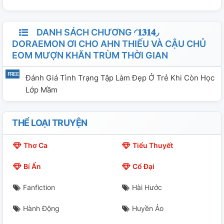
DANH SÁCH CHƯƠNG ◜𝟏𝟑𝟏𝟒◞
DORAEMON ƠI CHO AHN THIẾU VÀ CẬU CHỦ
EOM MƯỢN KHĂN TRÙM THỜI GIAN
Đánh Giá Tình Trạng Tập Làm Đẹp Ở Trẻ Khi Còn Học
Lớp Mầm
THỂ LOẠI TRUYỆN
Thơ Ca
Tiểu Thuyết
Bí Ẩn
Cổ Đại
Fanfiction
Hài Hước
Hành Động
Huyền Ảo