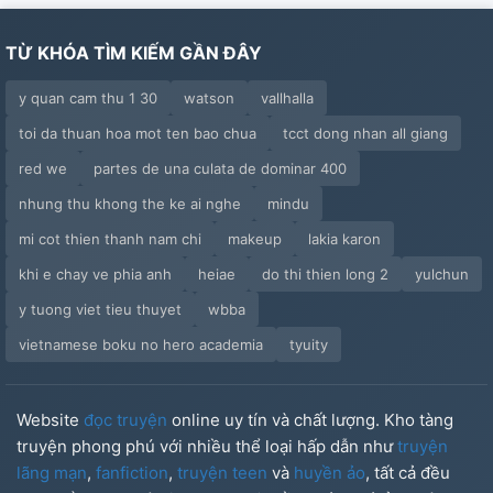
TỪ KHÓA TÌM KIẾM GẦN ĐÂY
y quan cam thu 1 30
watson
vallhalla
toi da thuan hoa mot ten bao chua
tcct dong nhan all giang
red we
partes de una culata de dominar 400
nhung thu khong the ke ai nghe
mindu
mi cot thien thanh nam chi
makeup
lakia karon
khi e chay ve phia anh
heiae
do thi thien long 2
yulchun
y tuong viet tieu thuyet
wbba
vietnamese boku no hero academia
tyuity
Website
đọc truyện
online uy tín và chất lượng. Kho tàng
truyện phong phú với nhiều thể loại hấp dẫn như
truyện
lãng mạn
,
fanfiction
,
truyện teen
và
huyền ảo
, tất cả đều