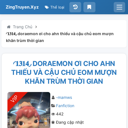
ZingTruyen.Xyz
Thể loại
Trang Chủ
◜𝟏𝟑𝟏𝟒◞ doraemon ơi cho ahn thiếu và cậu chủ eom mượn
khăn trùm thời gian
◜𝟏𝟑𝟏𝟒◞ DORAEMON ƠI CHO AHN
THIẾU VÀ CẬU CHỦ EOM MƯỢN
KHĂN TRÙM THỜI GIAN
-mamws
Fanfiction
442
Đang cập nhật