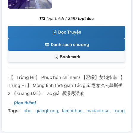
113
lượt thích /
3587
lượt đọc
Đọc Truyện
Danh sách chương
Bookmark
1.〖 Trừng Hi 〗 Phục hôn chỉ nam/ 【澄曦】复婚指南 【
Trừng Hi 】 Mộng tỉnh thời gian Tác giả: 卷卷流云慕斯🌟
2.《 Giang Đãi 》 Tác giả: 潺湲尽泓湫
[đọc thêm]
Tags:
abo
giangtrung
lamhithan
madaotosu
trunghí