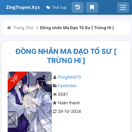
ZingTruyen.Xyz
Thể loại
Trang Chủ
Đồng nhân Ma Đạo Tổ Sư [ Trừng Hi ]
ĐỒNG NHÂN MA ĐẠO TỔ SƯ [
TRỪNG HI ]
PhngNh970
Fanfiction
3587
Hoàn thành
29-10-2024