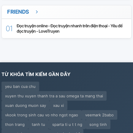
FRIENDS
Đọc truyện online - Đọc truyện nhanh trên điện thoại - Yêu để
đọc truyện - LoveTruyen
TỪ KHÓA TÌM KIẾM GẦN ĐÂY
yeu ban cua chu
xuyen thu xuyen thanh tra a sau omega ta mang thai
xuan duong muon say
xau xi
vkook trong sinh cau vo nho ngot ngao
veemark 2babo
thon trang
tanh tu
sparta ti u t t ng
song tinh