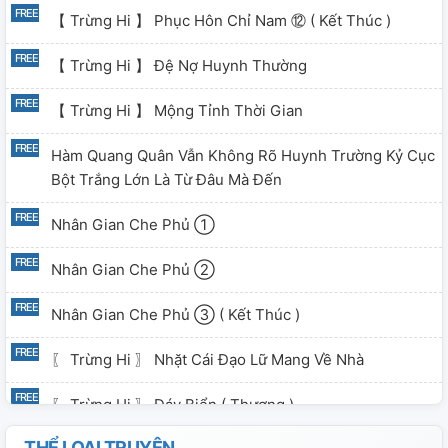
【 Trừng Hi 】 Phục Hôn Chỉ Nam ⑫ ( Kết Thúc )
【 Trừng Hi 】 Đệ Nợ Huynh Thường
【 Trừng Hi 】 Mộng Tỉnh Thời Gian
Hàm Quang Quân Vẫn Không Rõ Huynh Trường Kỷ Cục
Bột Trắng Lớn Là Từ Đâu Mà Đến
Nhân Gian Che Phủ ①
Nhân Gian Che Phủ ②
Nhân Gian Che Phủ ③ ( Kết Thúc )
〖 Trừng Hi 〗 Nhặt Cái Đạo Lữ Mang Về Nhà
〖 Trừng Hi 〗 Đáy Biển ( Thượng )
THỂ LOẠI TRUYỆN