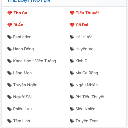
〖 Trừng Hi 〗 Đáy Biển ( Trung )
Thơ Ca
Tiểu Thuyết
〖 Trừng Hi 〗 Đáy Biển ( Hạ )
Bí Ẩn
Cổ Đại
2.《 Giang Đãi 》 Lời Mở Đầu
Fanfiction
Hài Hước
Giang Đãi · Sương Mù Khóa Đệ Nhất 1
Hành Động
Huyền Ảo
Giang Đãi · Sương Mù Khóa Đệ Nhất 2
Khoa Học - Viễn Tưởng
Kinh Dị
Giang Đãi · Sương Mù Khóa Đệ Nhất 3
Lãng Mạn
Ma Cà Rồng
Giang Đãi · Sương Mù Khóa Đệ Nhất 4
Truyện Ngắn
Ngẫu Nhiên
Giang Đãi · Sương Mù Khóa Đệ Nhất 5
Người Sói
Phi Tiểu Thuyết
3. 【 Trừng Hi 】 Luyến Ái Giám Sát ( Thượng )
Phiêu Lưu
Siêu Nhiên
【 Trừng Hi 】 Luyến Ái Giám Sát ( Hạ )
Tâm Linh
Truyện Teen