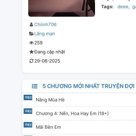
Tags:
deee
g
Chiinh706
Lãng mạn
259
Đang cập nhật
29-06-2025
5 CHƯƠNG MỚI NHẤT TRUYỆN ĐỢI B
Nắng Mùa Hè
Chương 4: Nến, Hoa Hay Em (18+)
Mãi Bên Em