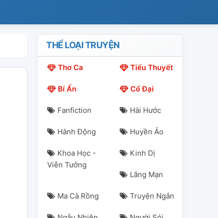
THỂ LOẠI TRUYỆN
Thơ Ca
Tiểu Thuyết
Bí Ẩn
Cổ Đại
Fanfiction
Hài Hước
Hành Động
Huyền Ảo
Khoa Học -
Kinh Dị
Viễn Tưởng
Lãng Mạn
Ma Cà Rồng
Truyện Ngắn
Ngẫu Nhiên
Người Sói