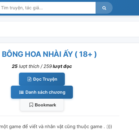
 BÔNG HOA NHÀI ẤY ( 18+ )
25
lượt thích /
259
lượt đọc
Đọc Truyện
Danh sách chương
Bookmark
một game để viết và nhân vật cũng thuộc game . :)))