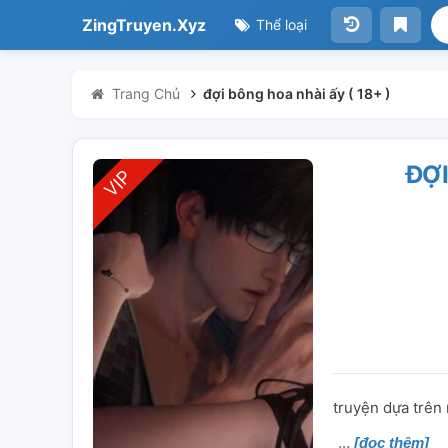
ZingTruyen.Xyz
Thể loại
Trang Chủ
đợi bông hoa nhài ấy ( 18+ )
ĐỢI
truyện dựa trên 
[đọc thêm]