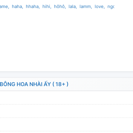
ame
haha
hhaha
hihi
hôhô
lala
lamm
love
ngoontình
ÔNG HOA NHÀI ẤY ( 18+ )