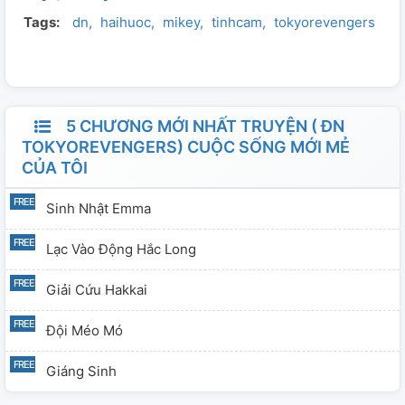
Tags:
dn
haihuoc
mikey
tinhcam
tokyorevengers
an nhàn đến già cho đến khi gặp tổng trưởng và đám
khùng điên ở Toman... 🙂 tác phẩm đầu tay ạ
5 CHƯƠNG MỚI NHẤT TRUYỆN ( ĐN
TOKYOREVENGERS) CUỘC SỐNG MỚI MẺ
CỦA TÔI
Sinh Nhật Emma
Lạc Vào Động Hắc Long
Giải Cứu Hakkai
Đội Méo Mó
Giáng Sinh