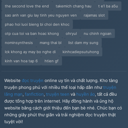
the second love the end
takemich chang hau
t e1 ba a5u
Shit Chó
sao anh van giu lay tinh yeu nguyen ven
rajamas slot
Tui Không Có Yếu Mà
phao hoi luoi bieng bi choi den khoc
otp cua toi va ban hoac khong
ohryul
nu chinh ngoan
Thọc
nominsynthesis
mang thai bl
list dam my sung
Bang Phục Cũ
lck khong ay may bo nghe di
kinhcadiepsutuhong
kinh van hoa tap 6
htien gf
Kazutora
Gia Nhập Ba Lưu Bá La
Website
đọc truyện
online uy tín và chất lượng. Kho tàng
truyện phong phú với nhiều thể loại hấp dẫn như
truyện
Trước Ngày Quyết Chiến
lãng mạn
,
fanfiction
,
truyện teen
và
huyền ảo
, tất cả đều
Huyết Chiến Halloween
được tổng hợp trên internet. Hãy đồng hành và ủng hộ
website bằng cách giới thiệu đến bạn bè nhé. Chúc bạn có
Tạm Biệt Keisuke
những giây phút thư giãn và trải nghiệm đọc truyện thật
tuyệt vời!
Sinh Nhật Emma