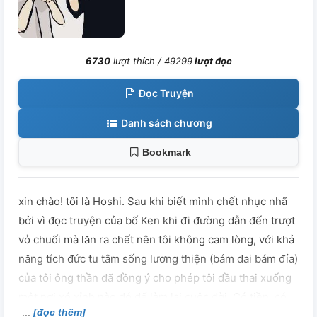
6730
lượt thích /
49299
lượt đọc
Đọc Truyện
Danh sách chương
Bookmark
xin chào! tôi là Hoshi. Sau khi biết mình chết nhục nhã
bởi vì đọc truyện của bố Ken khi đi đường dẫn đến trượt
vỏ chuối mà lăn ra chết nên tôi không cam lòng, với khả
năng tích đức tu tâm sống lương thiện (bám dai bám đỉa)
của tôi ông thần đã đồng ý cho phép tôi đầu thai xuống
một nơi xó xỉnh nào đó để làm lại cuộc đời. Có tiền, có
[đọc thêm]
nhà, có địa vị nên tôi đã nghĩ rằng cuộc sống của tôi sẽ