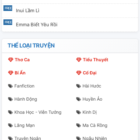
Inui Lầm Lì
Emma Biết Yêu Rồi
Vào Ngày Trời Có Tuyết
THỂ LOẠI TRUYỆN
Anh Cả Mitsuya
Thơ Ca
Tiểu Thuyết
Bức Thư Quá Khứ
Bí Ẩn
Cổ Đại
Cơm Hộp Tình Yêu
Fanfiction
Hài Hước
Anh Ơi....
Hành Động
Huyền Ảo
Tạm Biệt
Khoa Học - Viễn Tưởng
Kinh Dị
Ngoại Truyện: Lời Tâm Sự Của Shinichiro
Lãng Mạn
Ma Cà Rồng
Tôi Muốn Kiếm Tiền!!
Truyện Ngắn
Ngẫu Nhiên