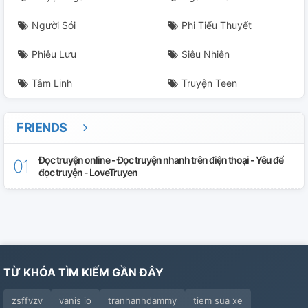
Trở Về
Người Sói
Phi Tiểu Thuyết
Phiêu Lưu
Siêu Nhiên
Mỹ Nữ Cứu Người
Tâm Linh
Truyện Teen
Gặp Lại Mikey Và Draken
Takemichi
FRIENDS
Tôi Đã Trở Về
Đọc truyện online - Đọc truyện nhanh trên điện thoại - Yêu để
đọc truyện - LoveTruyen
Emma Dỗi Hờn
Ra Mắt
Đánh Hay Không
TỪ KHÓA TÌM KIẾM GẦN ĐÂY
Dạy Học
zsffvzv
vanis io
tranhanhdammy
tiem sua xe
Tâm Sự Nhỏ