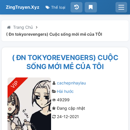
ZingTruyen.Xyz
Thể loại
Trang Chủ
( Đn tokyorevengers) Cuộc sống mới mẻ của TÔI
( ĐN TOKYOREVENGERS) CUỘC
SỐNG MỚI MẺ CỦA TÔI
cachepnhaylau
Hài hước
49299
Đang cập nhật
24-12-2021