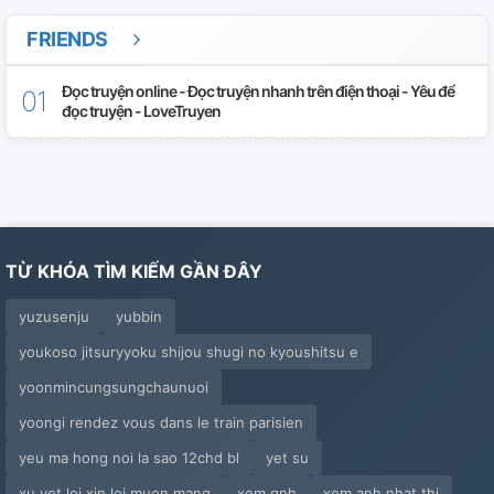
FRIENDS
Đọc truyện online - Đọc truyện nhanh trên điện thoại - Yêu để
đọc truyện - LoveTruyen
TỪ KHÓA TÌM KIẾM GẦN ĐÂY
yuzusenju
yubbin
youkoso jitsuryyoku shijou shugi no kyoushitsu e
yoonmincungsungchaunuoi
yoongi rendez vous dans le train parisien
yeu ma hong noi la sao 12chd bl
yet su
xu yet loi xin loi muon mang
xem qnh
xem anh nhat thi