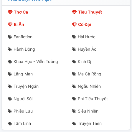
Chap 22.Rồng (4)
Thơ Ca
Tiểu Thuyết
Chap 23.Rồng (5)
Bí Ẩn
Cổ Đại
Chap 24.Alabasta (1)
Fanfiction
Hài Hước
Chap 25.Alabasta (2)
Hành Động
Huyền Ảo
Chap 26. Alabasta (3)
Khoa Học - Viễn Tưởng
Kinh Dị
Chap 27. Alabasta (4)
Lãng Mạn
Ma Cà Rồng
Chap 28: Alabasta (5)
Truyện Ngắn
Ngẫu Nhiên
Chap 29: Alabasta (6)
Người Sói
Phi Tiểu Thuyết
Phiêu Lưu
Siêu Nhiên
Tâm Linh
Truyện Teen