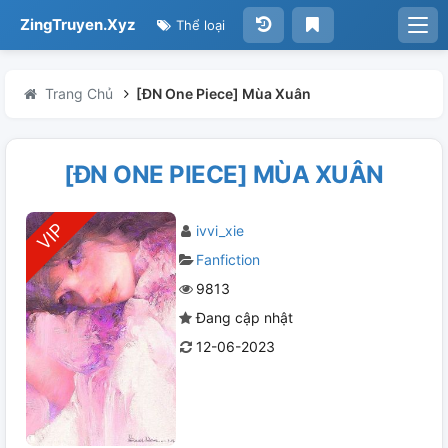
ZingTruyen.Xyz
Thể loại
Trang Chủ
[ĐN One Piece] Mùa Xuân
[ĐN ONE PIECE] MÙA XUÂN
ivvi_xie
Fanfiction
9813
Đang cập nhật
12-06-2023