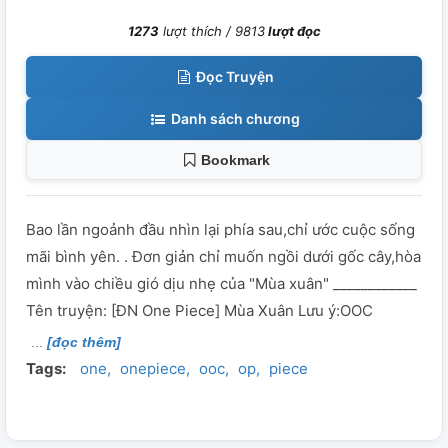
1273
lượt thích /
9813
lượt đọc
Đọc Truyện
Danh sách chương
Bookmark
Bao lần ngoảnh đầu nhìn lại phía sau,chỉ ước cuộc sống
mãi bình yên. . Đơn giản chỉ muốn ngồi dưới gốc cây,hòa
mình vào chiều gió dịu nhẹ của "Mùa xuân" ____________
Tên truyện: [ĐN One Piece] Mùa Xuân Lưu ý:OOC
[đọc thêm]
Tags:
one
onepiece
ooc
op
piece