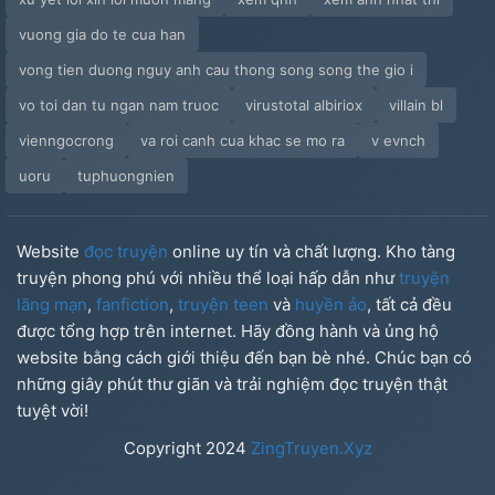
vuong gia do te cua han
vong tien duong nguy anh cau thong song song the gio i
vo toi dan tu ngan nam truoc
virustotal albiriox
villain bl
vienngocrong
va roi canh cua khac se mo ra
v evnch
uoru
tuphuongnien
Website
đọc truyện
online uy tín và chất lượng. Kho tàng
truyện phong phú với nhiều thể loại hấp dẫn như
truyện
lãng mạn
,
fanfiction
,
truyện teen
và
huyền ảo
, tất cả đều
được tổng hợp trên internet. Hãy đồng hành và ủng hộ
website bằng cách giới thiệu đến bạn bè nhé. Chúc bạn có
những giây phút thư giãn và trải nghiệm đọc truyện thật
tuyệt vời!
Copyright
2024
ZingTruyen.Xyz