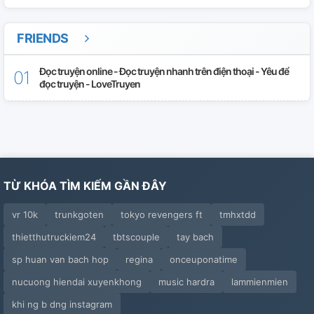
FRIENDS
Đọc truyện online - Đọc truyện nhanh trên điện thoại - Yêu để
đọc truyện - LoveTruyen
TỪ KHÓA TÌM KIẾM GẦN ĐÂY
vr 10k
trunkgoten
tokyo revengers ft
tmhxtdd
thietthutruckiem24
tbtscouple
tay bach
sp huan van bach hop
regina
onceuponatime
nucuong hiendai xuyenkhong
music hardra
lammienmien
khi ng b dng instagram