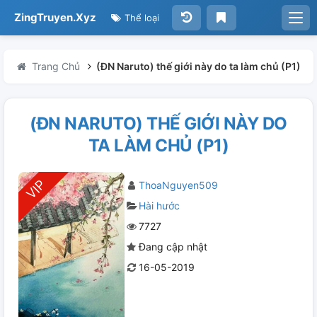
ZingTruyen.Xyz
Thể loại
Trang Chủ
(ĐN Naruto) thế giới này do ta làm chủ (P1)
(ĐN NARUTO) THẾ GIỚI NÀY DO
TA LÀM CHỦ (P1)
ThoaNguyen509
Hài hước
7727
Đang cập nhật
16-05-2019