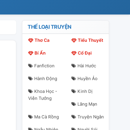
THỂ LOẠI TRUYỆN
Thơ Ca
Tiểu Thuyết
Bí Ẩn
Cổ Đại
Fanfiction
Hài Hước
Hành Động
Huyền Ảo
Khoa Học -
Kinh Dị
Viễn Tưởng
Lãng Mạn
Ma Cà Rồng
Truyện Ngắn
Ngẫu Nhiên
Người Sói