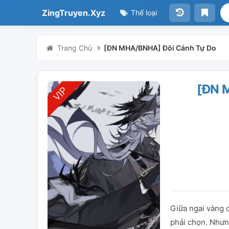
ZingTruyen.Xyz
Thể loại
Trang Chủ
[ĐN MHA/BNHA] Đôi Cánh Tự Do
[ĐN 
Giữa ngai vàng c
phải chọn. Nhưng