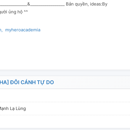
______________&_________________ Bản quyền, ideas:By
ười ủng hộ ^^
n
myheroacademia
A] ĐÔI CÁNH TỰ DO
Mạnh Lạ Lùng