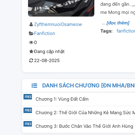
đang đến gần. _
me Mong mọi ng
[đọc thêm]
ZyfthemnuoiOsameow
Tags:
fanfictio
Fanfiction
0
Đang cập nhật
22-08-2025
DANH SÁCH CHƯƠNG [ĐN MHA/BNH
Chương 1: Vùng Đất Cấm
Chương 2: Thế Giới Của Những Kẻ Mang Sức 
Chương 3: Bước Chân Vào Thế Giới Anh Hùng